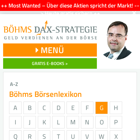
++ Most Wanted – Über diese Aktien spricht der Markt! --
×
> Heute gratis sichern ++
MENÜ
GRATIS E-BOOKS >
A-Z
Böhms Börsenlexikon
A
B
C
D
E
F
G
H
I
J
K
L
M
N
O
P
Q
R
S
T
U
V
W
X