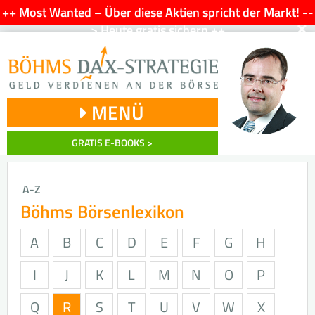
++ Most Wanted – Über diese Aktien spricht der Markt! --
×
> Heute gratis sichern ++
MENÜ
GRATIS E-BOOKS >
A-Z
Böhms Börsenlexikon
A
B
C
D
E
F
G
H
I
J
K
L
M
N
O
P
Q
R
S
T
U
V
W
X