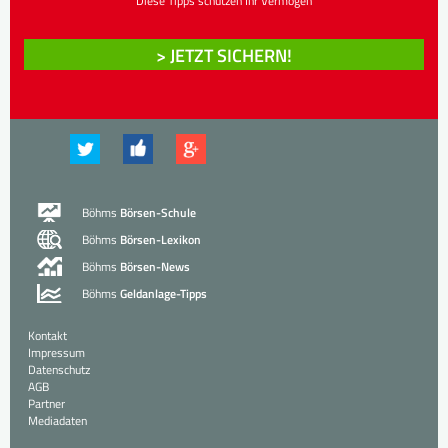
Diese Tipps schützen Ihr Vermögen
> JETZT SICHERN!
Böhms
Börsen-Schule
Böhms
Börsen-Lexikon
Böhms
Börsen-News
Böhms
Geldanlage-Tipps
Kontakt
Impressum
Datenschutz
AGB
Partner
Mediadaten