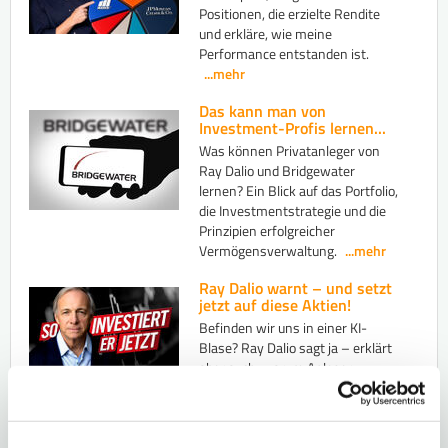
Positionen, die erzielte Rendite
und erkläre, wie meine
Performance entstanden ist.
...mehr
Das kann man von
Investment-Profis lernen...
Was können Privatanleger von
Ray Dalio und Bridgewater
lernen? Ein Blick auf das Portfolio,
die Investmentstrategie und die
Prinzipien erfolgreicher
Vermögensverwaltung.
...mehr
Ray Dalio warnt – und setzt
jetzt auf diese Aktien!
Befinden wir uns in einer KI-
Blase? Ray Dalio sagt ja – erklärt
aber auch, warum Anleger
trotzdem investiert bleiben
sollten und auf welche Aktien er
setzt.
...mehr