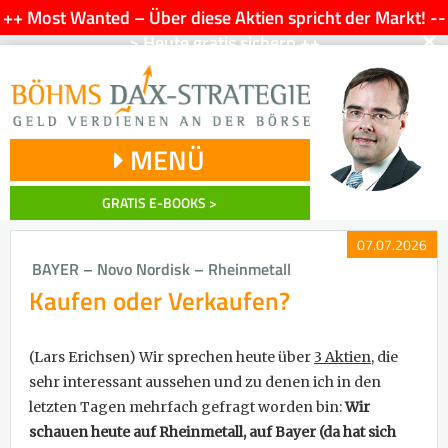
++ Most Wanted – Über diese Aktien spricht der Markt! --
×
> Heute gratis sichern ++
MENÜ
GRATIS E-BOOKS >
07.07.2026
BAYER – Novo Nordisk – Rheinmetall
Kaufen oder Verkaufen?
(Lars Erichsen)
Wir sprechen heute über
3 Aktien,
die
sehr interessant aussehen und zu denen ich in den
letzten Tagen mehrfach gefragt worden bin:
Wir
schauen heute auf Rheinmetall, auf Bayer (da hat sich