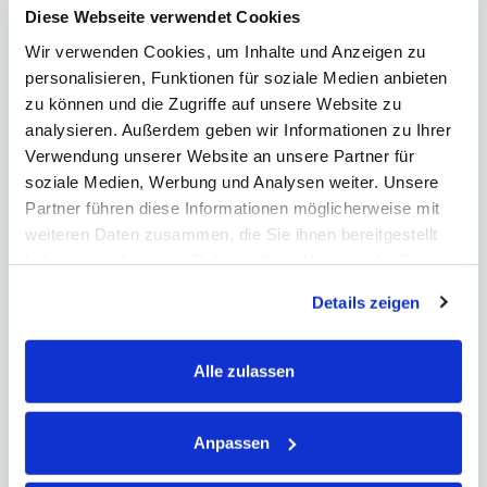
“Es ist wie 1999!”
Diese Webseite verwendet Cookies
Kommt nach der KI-Euphorie der
Wir verwenden Cookies, um Inhalte und Anzeigen zu
nächste große Börsencrash?
personalisieren, Funktionen für soziale Medien anbieten
Warum Vergleiche mit der
zu können und die Zugriffe auf unsere Website zu
Dotcom-Blase immer lauter
werden und was Anleger jetzt
analysieren. Außerdem geben wir Informationen zu Ihrer
wissen sollten.
...mehr
Verwendung unserer Website an unsere Partner für
soziale Medien, Werbung und Analysen weiter. Unsere
Rendite-Spezialisten
Partner führen diese Informationen möglicherweise mit
Geld vermehren trotz Mini-
weiteren Daten zusammen, die Sie ihnen bereitgestellt
Zinsen!
Die Rendite-
haben oder die sie im Rahmen Ihrer Nutzung der Dienste
Spezialisten zeigen wie es
gesammelt haben. Hier finden Sie unsere
geht...
Details zeigen
Datenschutzerklärung
und unser
Impressum
.
...mehr
Alle zulassen
Cybersecurity
Cybersecurity zählt zu den
wichtigsten Zukunftstrends.
Anpassen
Welche Aktien und ETFs jetzt
besonders interessant sind und