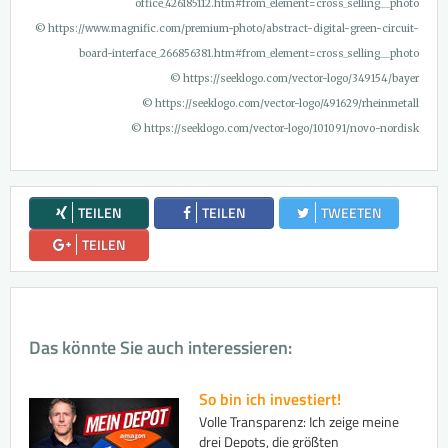
office_426185112.htm#from_element=cross_selling__photo
© https://www.magnific.com/premium-photo/abstract-digital-green-circuit-
board-interface_266856381.htm#from_element=cross_selling__photo
© https://seeklogo.com/vector-logo/349154/bayer
© https://seeklogo.com/vector-logo/491629/rheinmetall
© https://seeklogo.com/vector-logo/101091/novo-nordisk
TEILEN
TEILEN
TWEETEN
TEILEN
Das könnte Sie auch interessieren:
So bin ich investiert!
Volle Transparenz: Ich zeige meine
drei Depots, die größten