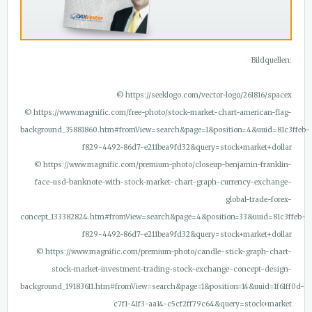
Bildquellen:
© https://seeklogo.com/vector-logo/261816/spacex
© https://www.magnific.com/free-photo/stock-market-chart-american-flag-
background_35881860.htm#fromView=search&page=1&position=4&uuid=81c3ffeb-
f829-4492-86d7-e211bea9fd32&query=stock+market+dollar
© https://www.magnific.com/premium-photo/closeup-benjamin-franklin-
face-usd-banknote-with-stock-market-chart-graph-currency-exchange-
global-trade-forex-
concept_133382824.htm#fromView=search&page=4&position=33&uuid=81c3ffeb-
f829-4492-86d7-e211bea9fd32&query=stock+market+dollar
© https://www.magnific.com/premium-photo/candle-stick-graph-chart-
stock-market-investment-trading-stock-exchange-concept-design-
background_19183611.htm#fromView=search&page=1&position=14&uuid=1f61ff0d-
c7f1-41f3-aa14-c5cf2ff79c64&query=stock+market