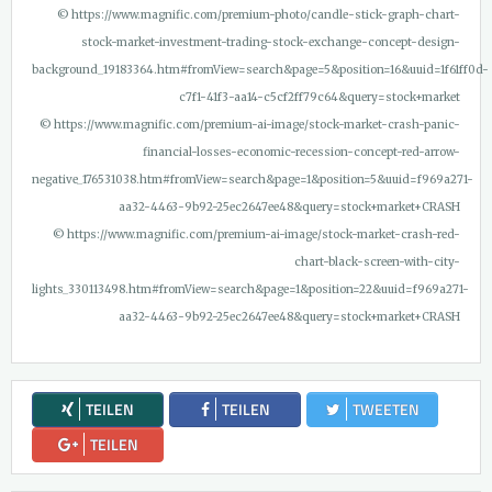
© https://www.magnific.com/premium-photo/candle-stick-graph-chart-
stock-market-investment-trading-stock-exchange-concept-design-
background_19183364.htm#fromView=search&page=5&position=16&uuid=1f61ff0d-
c7f1-41f3-aa14-c5cf2ff79c64&query=stock+market
© https://www.magnific.com/premium-ai-image/stock-market-crash-panic-
financial-losses-economic-recession-concept-red-arrow-
negative_176531038.htm#fromView=search&page=1&position=5&uuid=f969a271-
aa32-4463-9b92-25ec2647ee48&query=stock+market+CRASH
© https://www.magnific.com/premium-ai-image/stock-market-crash-red-
chart-black-screen-with-city-
lights_330113498.htm#fromView=search&page=1&position=22&uuid=f969a271-
aa32-4463-9b92-25ec2647ee48&query=stock+market+CRASH
TEILEN
TEILEN
TWEETEN
TEILEN