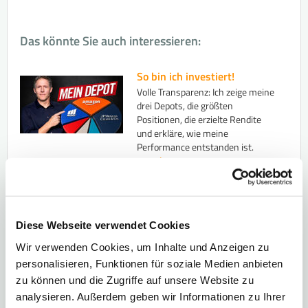
Das könnte Sie auch interessieren:
So bin ich investiert!
Volle Transparenz: Ich zeige meine
drei Depots, die größten
Positionen, die erzielte Rendite
und erkläre, wie meine
Performance entstanden ist.
...mehr
Das kann man von
Investment-Profis lernen...
Was können Privatanleger von
Diese Webseite verwendet Cookies
Ray Dalio und Bridgewater
lernen? Ein Blick auf das Portfolio,
Wir verwenden Cookies, um Inhalte und Anzeigen zu
die Investmentstrategie und die
personalisieren, Funktionen für soziale Medien anbieten
Prinzipien erfolgreicher
zu können und die Zugriffe auf unsere Website zu
Vermögensverwaltung.
...mehr
analysieren. Außerdem geben wir Informationen zu Ihrer
Rendite-Spezialisten