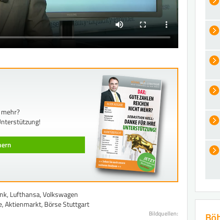
t mehr?
Unterstützung!
chern
ank, Lufthansa, Volkswagen
 Aktienmarkt, Börse Stuttgart
Bildquellen:
Böh