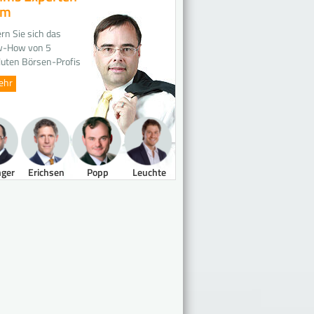
am
rn Sie sich das
-How von 5
luten Börsen-Profis
ehr
nger
Erichsen
Popp
Leuchte