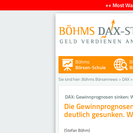
++ Most Wan
Böhms
B
Börsen-Schule
B
Sie sind hier:
Böhms Börsennews
>
DAX
DAX: Gewinnprognosen sinken: W
Die Gewinnprognosen 
deutlich gesunken. W
(Stefan Böhm)