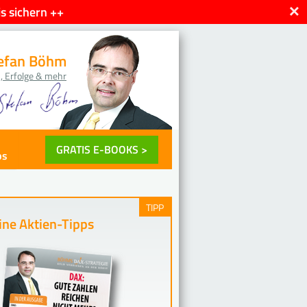
×
s sichern ++
efan Böhm
, Erfolge & mehr
GRATIS E-BOOKS >
ps
TIPP
ne Aktien-Tipps