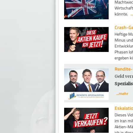
Machtwechs
Wirtschaft
könnte.
.
Crash-G
Heftige Ma
Minus und 
Entwicklun
Phasen loh
ergeben k
Rendite-
Geld ver
Spezialis
...mehr
Eskalati
Dieses Vi
im Iran mi
Aktien-Mär
ich in di