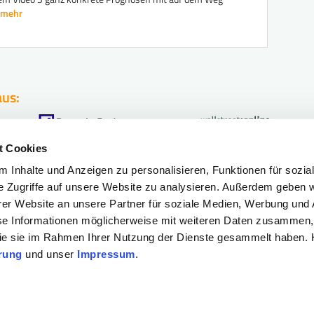
..mehr
aus:
t Cookies
 Inhalte und Anzeigen zu personalisieren, Funktionen für sozia
fahr?
Böhms
Börsen-Sc
e Zugriffe auf unsere Website zu analysieren. Außerdem geben w
ermögen
Böhms
Börsen-Le
er Website an unsere Partner für soziale Medien, Werbung und 
se Informationen möglicherweise mit weiteren Daten zusammen, 
Böhms
Börsen-N
N!
 die sie im Rahmen Ihrer Nutzung der Dienste gesammelt haben. H
Böhms
Geldanlage
rung
und unser
Impressum
.
© 2026 ATLAS RESEARCH GmbH. Alle Rechte vorbehalten.