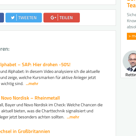
Te
Siche
TWEETEN
TEILEN
Know
abso
> m
eren:
Alphabet – SAP: Hier drohen -50%!
 und Alphabet: In diesem Video analysiere ich die aktuelle
Retti
und zeige, welche Kursmarken für aktive Anleger jetzt
wichtig sind.
...mehr
Novo Nordisk – Rheinmetall
ll, Bayer und Novo Nordisk im Check: Welche Chancen die
n aktuell bieten, was die Charttechnik signalisiert und
eger jetzt besonders achten sollten.
...mehr
hsel in Großbritannien