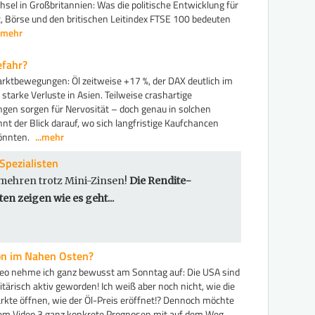
el in Großbritannien: Was die politische Entwicklung für
, Börse und den britischen Leitindex FTSE 100 bedeuten
..mehr
efahr?
rktbewegungen: Öl zeitweise +17 %, der DAX deutlich im
starke Verluste in Asien. Teilweise crashartige
gen sorgen für Nervosität – doch genau in solchen
nt der Blick darauf, wo sich langfristige Kaufchancen
önnten.
...mehr
Spezialisten
mehren trotz Mini-Zinsen!
Die Rendite-
ten zeigen wie es geht...
on im Nahen Osten?
deo nehme ich ganz bewusst am Sonntag auf: Die USA sind
litärisch aktiv geworden! Ich weiß aber noch nicht, wie die
kte öffnen, wie der Öl-Preis eröffnet!? Dennoch möchte
esem Video 3 ganz konkrete Prognosen mit auf dem Weg