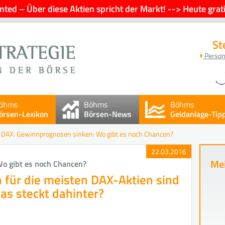
ted – Über diese Aktien spricht der Markt! --> Heute grati
St
Person
öhms
Böhms
Böhms
örsen-Lexikon
Börsen-News
Geldanlage-Tip
>
DAX: Gewinnprognosen sinken: Wo gibt es noch Chancen?
22.03.2016
Mei
o gibt es noch Chancen?
für die meisten DAX-Aktien sind
as steckt dahinter?