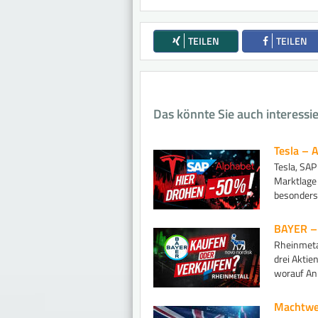
TEILEN
TEILEN
Das könnte Sie auch interessi
Tesla – 
Tesla, SAP
Marktlage 
besonders 
BAYER – 
Rheinmeta
drei Aktie
worauf Anl
Machtwec