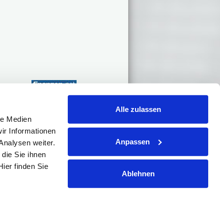
Alle zulassen
le Medien
Kontakt
hule
ir Informationen
Impressum
Anpassen
xikon
Analysen weiter.
Datenschutz
AGB
die Sie ihnen
ews
Partner
ier finden Sie
Mediadaten
-Tipps
Ablehnen