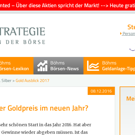
ted – Über diese Aktien spricht der Markt! --> Heute grati
St
Person
öhms
Böhms
Böhms
örsen-Lexikon
Börsen-News
Geldanlage-Tip
 Silber
>
Gold Ausblick 2017
08.12.2016
Mei
er Goldpreis im neuen Jahr?
sehr schönen Start in das Jahr 2016. Hat aber
er Gewinne wieder abgeben müssen. Ist das