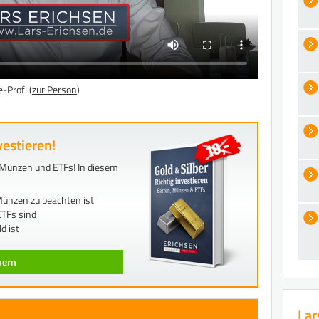
-Profi (
zur Person
)
vestieren!
n, Münzen und ETFs! In diesem
ünzen zu beachten ist
TFs sind
d ist
chern
Lar