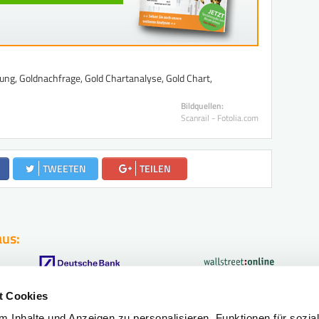
ung, Goldnachfrage, Gold Chartanalyse, Gold Chart,
Bildquellen:
Scanrail - Fotolia.com
TWEETEN
TEILEN
aus:
t Cookies
fahr?
 Inhalte und Anzeigen zu personalisieren, Funktionen für sozia