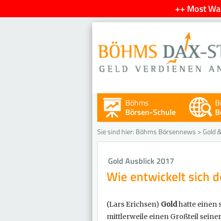
++ Most Wan
Böhms
B
Börsen-Schule
B
Sie sind hier:
Böhms Börsennews
>
Gold &
Gold Ausblick 2017
Wie entwickelt sich d
(Lars Erichsen)
Gold
hatte einen 
mittlerweile einen Großteil sein