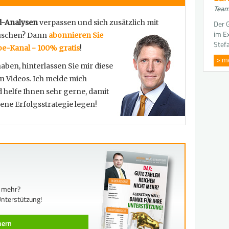
Team
d-Analysen
verpassen und sich zusätzlich mit
Der G
im E
uschen? Dann
abonnieren Sie
Stef
be-Kanal - 100% gratis
!
> m
en, hinterlassen Sie mir diese
n Videos. Ich melde mich
 helfe Ihnen sehr gerne, damit
gene Erfolgsstrategie legen!
t mehr?
Unterstützung!
chern