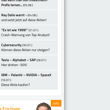
Profis lernen...
(05.08.)
Ray Dalio warnt -
(04.08.)
und setzt jetzt auf diese Aktien!
“Es ist wie 1999!”
(31.07.)
Crash-Warnung von Top-Analyst!
Cybersecurity
(30.07.)
Können diese Aktien nur steigen?
Tesla – Alphabet – SAP
(28.07.)
Hier drohen -50%!
IBM – Palantir – NVIDIA – SpaceX
(16.07.)
Diese Aktie kaufen?
Info
s Erichsen