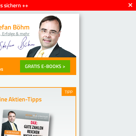
×
s sichern ++
efan Böhm
, Erfolge & mehr
GRATIS E-BOOKS >
ps
TIPP
ne Aktien-Tipps