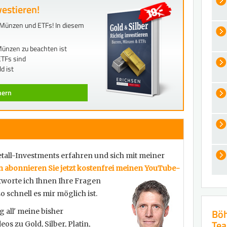
vestieren!
n, Münzen und ETFs! In diesem
ünzen zu beachten ist
TFs sind
d ist
chern
all-Investments erfahren und sich mit meiner
 abonnieren Sie jetzt kostenfrei meinen YouTube-
ntworte ich Ihnen Ihre Fragen
o schnell es mir möglich ist.
Böh
g all' meine bisher
Te
os zu Gold, Silber, Platin,