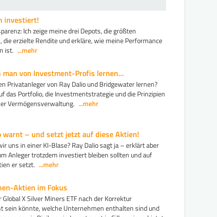
h investiert!
sparenz: Ich zeige meine drei Depots, die größten
, die erzielte Rendite und erkläre, wie meine Performance
 ist.
...mehr
 man von Investment-Profis lernen...
n Privatanleger von Ray Dalio und Bridgewater lernen?
auf das Portfolio, die Investmentstrategie und die Prinzipien
cher Vermögensverwaltung.
...mehr
 warnt – und setzt jetzt auf diese Aktien!
ir uns in einer KI-Blase? Ray Dalio sagt ja – erklärt aber
m Anleger trotzdem investiert bleiben sollten und auf
ien er setzt.
...mehr
nen-Aktien im Fokus
Global X Silver Miners ETF nach der Korrektur
nt sein könnte, welche Unternehmen enthalten sind und