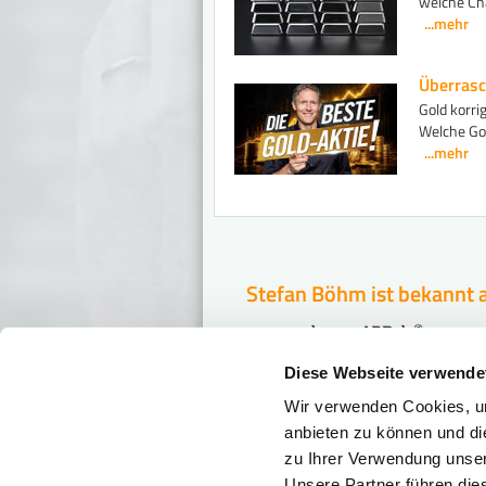
welche Cha
...mehr
Überrasc
Gold korri
Welche Gol
...mehr
Stefan Böhm ist bekannt 
Diese Webseite verwende
Wir verwenden Cookies, um
Ist Ihr Geld in Ge
anbieten zu können und di
Diese Tipps schützen Ihr V
zu Ihrer Verwendung unser
Unsere Partner führen die