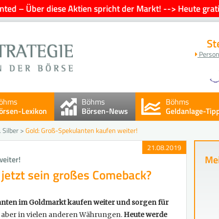
ted – Über diese Aktien spricht der Markt! --> Heute grati
St
Person
öhms
Böhms
Böhms
örsen-Lexikon
Börsen-News
Geldanlage-Tip
 Silber
>
Gold: Groß-Spekulanten kaufen weiter!
21.08.2019
Mei
eiter!
l jetzt sein großes Comeback?
nten im Goldmarkt kaufen weiter und sorgen für
r, aber in vielen anderen Währungen.
Heute werde