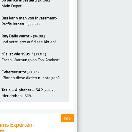
(07.08.)
Mein Depot!
Das kann man von Investment-
Profis lernen...
(05.08.)
Ray Dalio warnt -
(04.08.)
und setzt jetzt auf diese Aktien!
“Es ist wie 1999!”
(31.07.)
Crash-Warnung von Top-Analyst!
Cybersecurity
(30.07.)
Können diese Aktien nur steigen?
Tesla – Alphabet – SAP
(28.07.)
Hier drohen -50%!
Info
ms Experten-
am