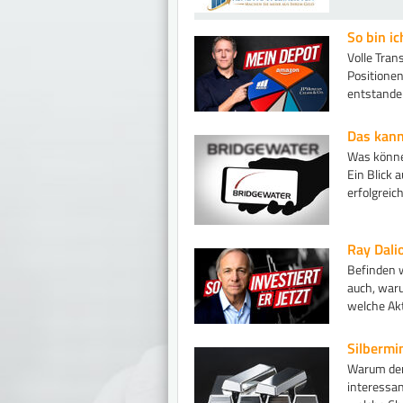
So bin ic
Volle Tran
Positionen
entstanden
Das kann
Was könne
Ein Blick 
erfolgrei
Ray Dalio
Befinden w
auch, waru
welche Akt
Silbermi
Warum der 
interessa