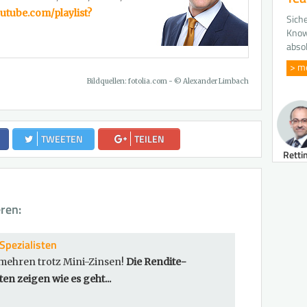
utube.com/playlist?
Siche
Know
abso
> m
Bildquellen: fotolia.com - © Alexander Limbach
TWEETEN
TEILEN
Retti
eren:
Spezialisten
mehren trotz Mini-Zinsen!
Die Rendite-
ten zeigen wie es geht...