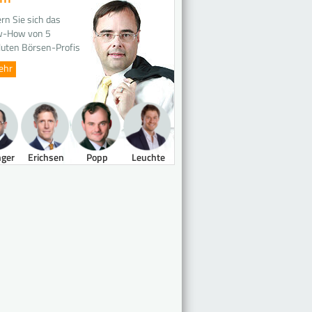
rn Sie sich das
-How von 5
luten Börsen-Profis
ehr
nger
Erichsen
Popp
Leuchte