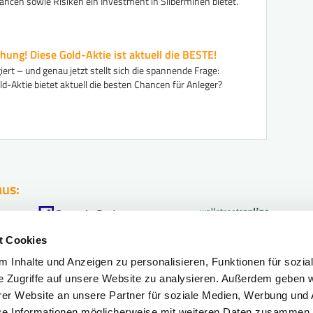
ncen sowie Risiken ein Investment in Silberminen bietet.
hung! Diese Gold-Aktie ist aktuell die BESTE!
giert – und genau jetzt stellt sich die spannende Frage:
d-Aktie bietet aktuell die besten Chancen für Anleger?
aus:
t Cookies
 Inhalte und Anzeigen zu personalisieren, Funktionen für sozia
fahr?
Böhms
Börsen-Sc
e Zugriffe auf unsere Website zu analysieren. Außerdem geben w
ermögen
Böhms
Börsen-Le
er Website an unsere Partner für soziale Medien, Werbung und 
se Informationen möglicherweise mit weiteren Daten zusammen, 