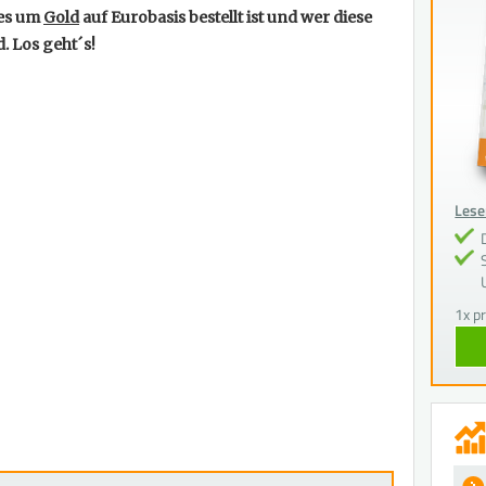
 es um
Gold
auf Eurobasis bestellt ist und wer diese
. Los geht´s!
Lesen
1x p