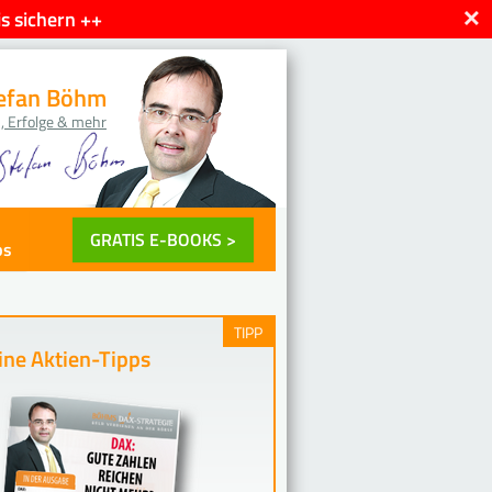
×
s sichern ++
efan Böhm
, Erfolge & mehr
GRATIS E-BOOKS >
ps
TIPP
ne Aktien-Tipps