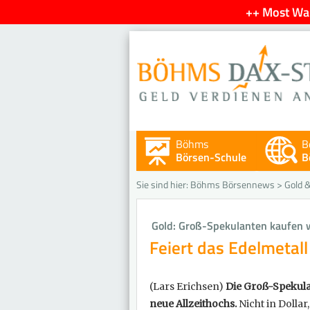
++ Most Wan
Böhms
B
Börsen-Schule
B
Sie sind hier:
Böhms Börsennews
>
Gold &
Gold: Groß-Spekulanten kaufen w
Feiert das Edelmetal
(Lars Erichsen)
Die Groß-Spekula
neue Allzeithochs.
Nicht in Dolla