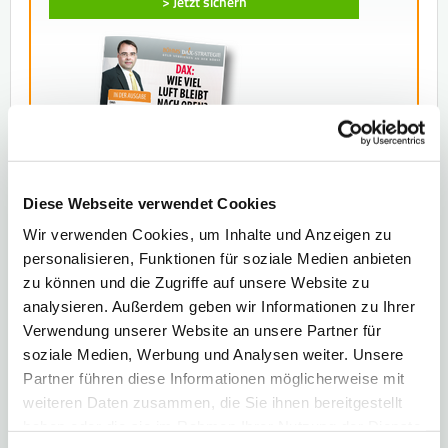
> Jetzt sichern
Diese Webseite verwendet Cookies
Wir verwenden Cookies, um Inhalte und Anzeigen zu
personalisieren, Funktionen für soziale Medien anbieten
Wertpapier:
Gold
zu können und die Zugriffe auf unsere Website zu
Themen:
Gold, Gold-Krise, Edelmetalle, Chartanalyse
analysieren. Außerdem geben wir Informationen zu Ihrer
Bildquellen:
Africa Studio - Fotolia.com
Verwendung unserer Website an unsere Partner für
soziale Medien, Werbung und Analysen weiter. Unsere
Partner führen diese Informationen möglicherweise mit
TEILEN
TEILEN
TWEETEN
weiteren Daten zusammen, die Sie ihnen bereitgestellt
TEILEN
haben oder die sie im Rahmen Ihrer Nutzung der Dienste