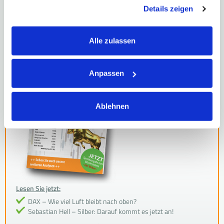
gesammelt haben. Hier finden Sie unsere
Details zeigen
Datenschutzerklärung
und unser
Impressum
.
TIPP
Meine Aktien-Tipps
Alle zulassen
Anpassen
Ablehnen
Lesen Sie jetzt:
DAX – Wie viel Luft bleibt nach oben?
Sebastian Hell – Silber: Darauf kommt es jetzt an!