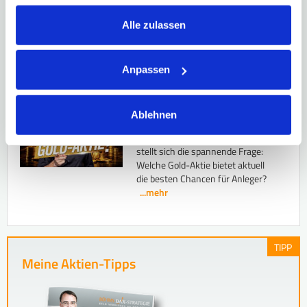
Geld vermehren trotz Mini-
Alle zulassen
Zinsen!
Die Rendite-
Spezialisten zeigen wie es
geht...
Anpassen
...mehr
Überraschung! Diese Gold-
Ablehnen
Aktie ist aktuell die BESTE!
Gold korrigiert – und genau jetzt
stellt sich die spannende Frage:
Welche Gold-Aktie bietet aktuell
die besten Chancen für Anleger?
...mehr
TIPP
Meine Aktien-Tipps