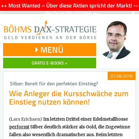
++ Most Wanted – Über diese Aktien spricht der Markt! --
×
> Heute gratis sichern ++
MENÜ
GRATIS E-BOOKS >
07.08.2018
Silber: Bereit für den perfekten Einstieg?
Wie Anleger die Kursschwäche zum
Einstieg nutzen können!
(Lars Erichsen)
Im letzten Drittel einer Edelmetallhosse
performt
Silber deutlich stärker als Gold, die Zugewinne
fallen also wesentlich dramatischer aus. Beim letzten