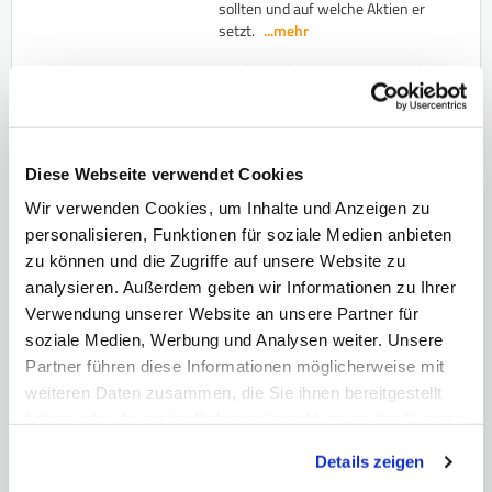
sollten und auf welche Aktien er
setzt.
...mehr
Tesla – Alphabet – SAP: Hier
drohen -50%!
Tesla, SAP und Alphabet: In
diesem Video analysiere ich die
aktuelle Marktlage und zeige,
Diese Webseite verwendet Cookies
welche Kursmarken für aktive
Anleger jetzt besonders wichtig
Wir verwenden Cookies, um Inhalte und Anzeigen zu
sind.
...mehr
personalisieren, Funktionen für soziale Medien anbieten
zu können und die Zugriffe auf unsere Website zu
Silberminen-Aktien im
Fokus
analysieren. Außerdem geben wir Informationen zu Ihrer
Warum der Global X Silver Miners
Verwendung unserer Website an unsere Partner für
ETF nach der Korrektur
soziale Medien, Werbung und Analysen weiter. Unsere
interessant sein könnte, welche
Partner führen diese Informationen möglicherweise mit
Unternehmen enthalten sind und
weiteren Daten zusammen, die Sie ihnen bereitgestellt
welche Chancen sowie Risiken
ein Investment in Silberminen
haben oder die sie im Rahmen Ihrer Nutzung der Dienste
bietet.
...mehr
gesammelt haben. Hier finden Sie unsere
Details zeigen
Datenschutzerklärung
und unser
Impressum
.
Rendite-Spezialisten