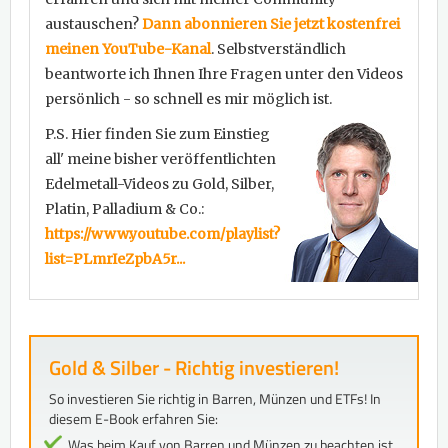
austauschen?
Dann abonnieren Sie jetzt kostenfrei
meinen YouTube-Kanal
. Selbstverständlich
beantworte ich Ihnen Ihre Fragen unter den Videos
persönlich - so schnell es mir möglich ist.
P.S. Hier finden Sie zum Einstieg
all' meine bisher veröffentlichten
Edelmetall-Videos zu Gold, Silber,
Platin, Palladium & Co.:
https://www.youtube.com/playlist?
list=PLmrIeZpbA5r...
Gold & Silber - Richtig investieren!
So investieren Sie richtig in Barren, Münzen und ETFs! In
diesem E-Book erfahren Sie:
Was beim Kauf von Barren und Münzen zu beachten ist