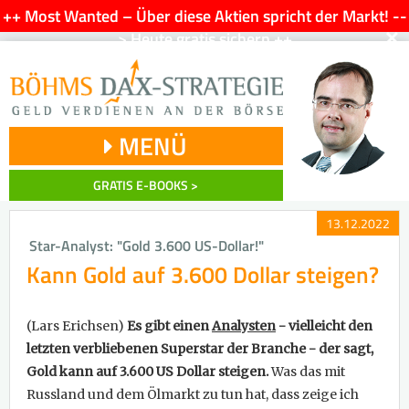
++ Most Wanted – Über diese Aktien spricht der Markt! --
×
> Heute gratis sichern ++
MENÜ
GRATIS E-BOOKS >
13.12.2022
Star-Analyst: "Gold 3.600 US-Dollar!"
Kann Gold auf 3.600 Dollar steigen?
(Lars Erichsen)
Es gibt einen
Analysten
- vielleicht den
letzten verbliebenen Superstar der Branche - der sagt,
Gold kann auf 3.600 US Dollar steigen.
Was das mit
Russland und dem Ölmarkt zu tun hat, dass zeige ich