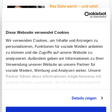
Ray Dalio warnt – und setzt
jetzt auf diese Aktien!
Befinden wir uns in einer KI-
Blase? Ray Dalio sagt ja – erklärt
aber auch, warum Anleger
trotzdem investiert bleiben
Diese Webseite verwendet Cookies
sollten und auf welche Aktien er
Wir verwenden Cookies, um Inhalte und Anzeigen zu
setzt.
...mehr
personalisieren, Funktionen für soziale Medien anbieten
Rendite-Spezialisten
zu können und die Zugriffe auf unsere Website zu
Geld vermehren trotz Mini-
analysieren. Außerdem geben wir Informationen zu Ihrer
Zinsen!
Die Rendite-
Verwendung unserer Website an unsere Partner für
Spezialisten zeigen wie es
soziale Medien, Werbung und Analysen weiter. Unsere
geht...
Partner führen diese Informationen möglicherweise mit
weiteren Daten zusammen, die Sie ihnen bereitgestellt
...mehr
haben oder die sie im Rahmen Ihrer Nutzung der Dienste
Silberminen-Aktien im
gesammelt haben. Hier finden Sie unsere
Fokus
Details zeigen
Datenschutzerklärung
und unser
Impressum
.
Warum der Global X Silver Miners
ETF nach der Korrektur