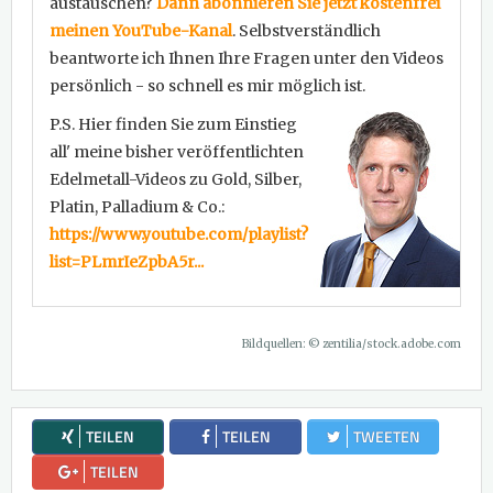
austauschen?
Dann abonnieren Sie jetzt kostenfrei
meinen YouTube-Kanal
. Selbstverständlich
beantworte ich Ihnen Ihre Fragen unter den Videos
persönlich - so schnell es mir möglich ist.
P.S. Hier finden Sie zum Einstieg
all' meine bisher veröffentlichten
Edelmetall-Videos zu Gold, Silber,
Platin, Palladium & Co.:
https://www.youtube.com/playlist?
list=PLmrIeZpbA5r...
Bildquellen: © zentilia/stock.adobe.com
TEILEN
TEILEN
TWEETEN
TEILEN