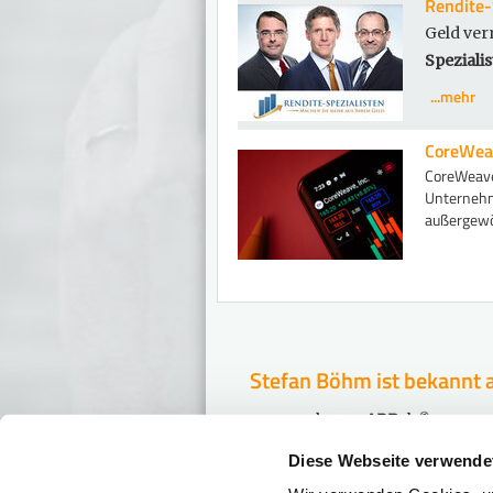
Rendite-
Geld ver
Spezialis
...mehr
CoreWea
CoreWeave
Unternehm
außergewöh
Stefan Böhm ist bekannt 
Diese Webseite verwende