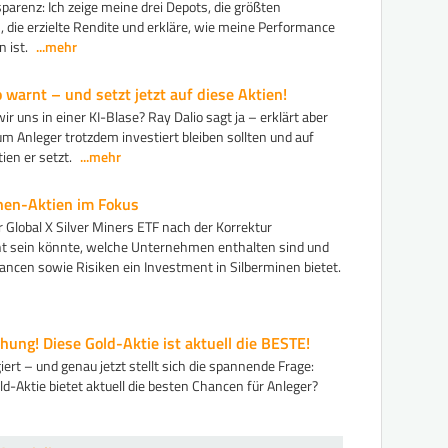
sparenz: Ich zeige meine drei Depots, die größten
, die erzielte Rendite und erkläre, wie meine Performance
 ist.
...mehr
 warnt – und setzt jetzt auf diese Aktien!
ir uns in einer KI-Blase? Ray Dalio sagt ja – erklärt aber
m Anleger trotzdem investiert bleiben sollten und auf
ien er setzt.
...mehr
nen-Aktien im Fokus
Global X Silver Miners ETF nach der Korrektur
nt sein könnte, welche Unternehmen enthalten sind und
ncen sowie Risiken ein Investment in Silberminen bietet.
hung! Diese Gold-Aktie ist aktuell die BESTE!
giert – und genau jetzt stellt sich die spannende Frage:
d-Aktie bietet aktuell die besten Chancen für Anleger?