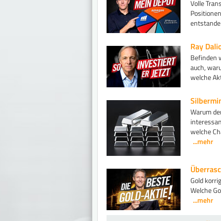
Volle Tran
Positionen
entstanden
Ray Dalio
Befinden w
auch, waru
welche Akt
Silbermi
Warum der 
interessa
welche Cha
...mehr
Überrasc
Gold korri
Welche Gol
...mehr