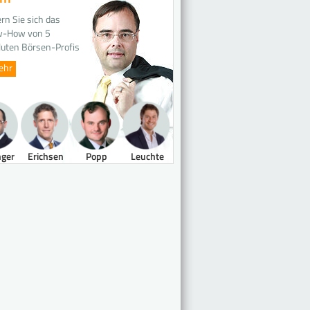
rn Sie sich das
-How von 5
luten Börsen-Profis
ehr
nger
Erichsen
Popp
Leuchte