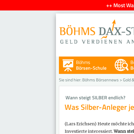
++ Most Wan
Böhms
B
Börsen-Schule
B
Sie sind hier:
Böhms Börsennews
>
Gold &
Wann steigt SILBER endlich?
Was Silber-Anleger j
(Lars Erichsen)
Heute möchte ich 
Investierte interessiert.
Wann stei