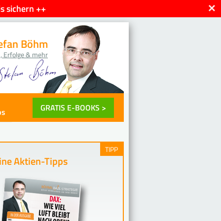
×
s sichern ++
efan Böhm
, Erfolge & mehr
GRATIS E-BOOKS >
ps
TIPP
ne Aktien-Tipps