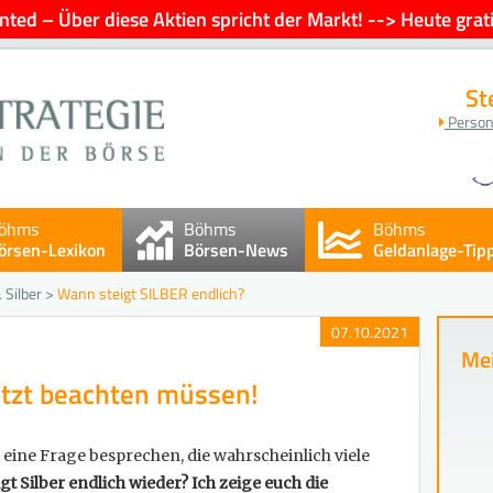
ted – Über diese Aktien spricht der Markt! --> Heute grati
St
Person
öhms
Böhms
Böhms
örsen-Lexikon
Börsen-News
Geldanlage-Tip
 Silber
>
Wann steigt SILBER endlich?
07.10.2021
Mei
etzt beachten müssen!
eine Frage besprechen, die wahrscheinlich viele
gt Silber endlich wieder? Ich zeige euch die