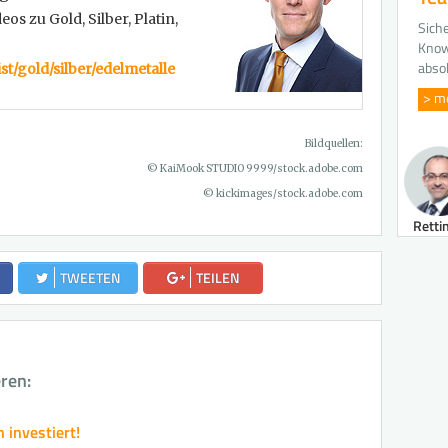
os zu Gold, Silber, Platin,
Siche
Know
abso
st/gold/silber/edelmetalle
> m
Bildquellen:
© KaiMook STUDIO 9999/stock.adobe.com
© kickimages/stock.adobe.com
Retti
TWEETEN
TEILEN
eren:
h investiert!