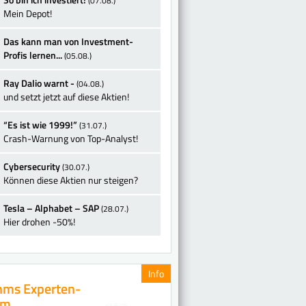
(07.08.)
Mein Depot!
Das kann man von Investment-
Profis lernen...
(05.08.)
Ray Dalio warnt -
(04.08.)
und setzt jetzt auf diese Aktien!
“Es ist wie 1999!”
(31.07.)
Crash-Warnung von Top-Analyst!
Cybersecurity
(30.07.)
Können diese Aktien nur steigen?
Tesla – Alphabet – SAP
(28.07.)
Hier drohen -50%!
Info
ms Experten-
am