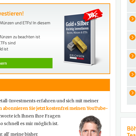
vestieren!
n, Münzen und ETFs! In diesem
ünzen zu beachten ist
TFs sind
d ist
chern
all-Investments erfahren und sich mit meiner
 abonnieren Sie jetzt kostenfrei meinen YouTube-
ntworte ich Ihnen Ihre Fragen
o schnell es mir möglich ist.
Böh
Te
g all' meine bisher