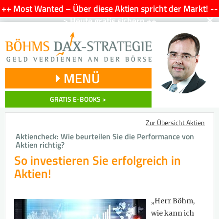
++ Most Wanted – Über diese Aktien spricht der Markt! --
×
> Heute gratis sichern ++
MENÜ
GRATIS E-BOOKS >
Zur Übersicht Aktien
Aktiencheck: Wie beurteilen Sie die Performance von
Aktien richtig?
So investieren Sie erfolgreich in
Aktien!
„Herr Böhm,
wie kann ich