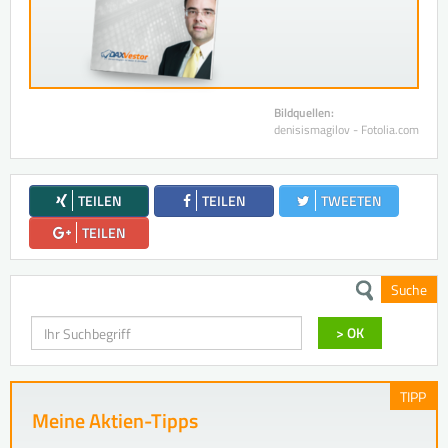
Bildquellen:
denisismagilov - Fotolia.com
TEILEN
TEILEN
TWEETEN
TEILEN
Suche
Suchen
> OK
TIPP
Meine Aktien-Tipps