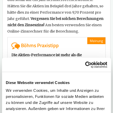
Hätten Sie die Aktien im Beispiel drei Jahre gehalten, so
hätte dies zu einer Performance von 9,70 Prozent pro
Jahr geführt.
Vergessen Sie bei solchen Berechnungen
nicht den Zinseszins!
Am besten verwenden Sie einen
Online-Zinsrechner für die Berechnung.
Meinung
Böhms Praxistipp
Die Aktien-Performance ist mehr als die
Kursentwicklung einer Aktie.
Ein entscheidender
Bestandteil ist die Dividende. Bei vielen Aktien spielt
die Dividende sogar die Hauptrolle bei der
Performance, die reine Dividendenrendite liegt
Diese Webseite verwendet Cookies
häufig bei über 4 Prozent. Von Experten werden
Wir verwenden Cookies, um Inhalte und Anzeigen zu
solche Wertpapiere Dividendenaktien genannt.
personalisieren, Funktionen für soziale Medien anbieten
Beispiele aus dem
DAX
dafür sind:
zu können und die Zugriffe auf unsere Website zu
analysieren. Außerdem geben wir Informationen zu Ihrer
Deutsche Telekom