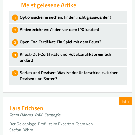
Meist gelesene Artikel
Optionsscheine suchen, finden, richtig auswählen!
Aktien zeichnen: Aktien vor dem IPO kaufen!
Open End Zertifikat: Ein Spiel mit dem Feuer?
Knock-Out-Zertifikate und Hebelzertifikate einfach
erklärt!
Sorten und Devisen: Was ist der Unterschied zwischen
Devisen und Sorten?
Info
Lars Erichsen
Team Böhms-DAX-Strategie
Der Geldanlage-Profi ist im Experten-Team von
Stefan Böhm