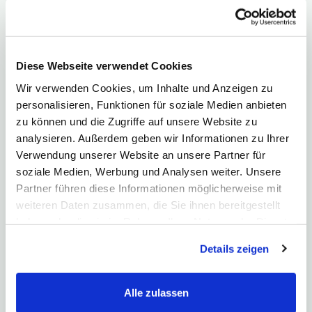
zum eigenen Depot
Der Vorgang der Depot-Eröffnung an sich ist einfach
und mit kaum mehr Aufwand verbunden als das
Diese Webseite verwendet Cookies
Buchen eines Hotelzimmers. Genauer gesagt, gelangen
Wir verwenden Cookies, um Inhalte und Anzeigen zu
Sie
mit nur 5 Schritten zu Ihrem eigenen
personalisieren, Funktionen für soziale Medien anbieten
Wertpapierdepot
(siehe Infografik).
zu können und die Zugriffe auf unsere Website zu
analysieren. Außerdem geben wir Informationen zu Ihrer
Verwendung unserer Website an unsere Partner für
soziale Medien, Werbung und Analysen weiter. Unsere
Partner führen diese Informationen möglicherweise mit
weiteren Daten zusammen, die Sie ihnen bereitgestellt
haben oder die sie im Rahmen Ihrer Nutzung der Dienste
gesammelt haben. Hier finden Sie unsere
Details zeigen
Datenschutzerklärung
und unser
Impressum
.
Alle zulassen