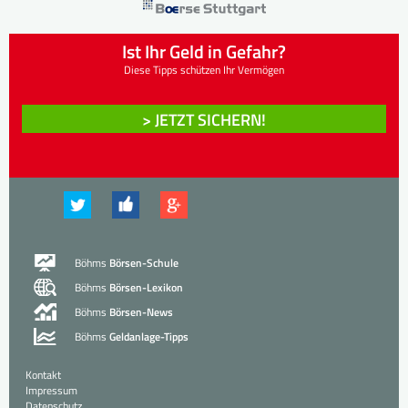
Ist Ihr Geld in Gefahr?
Diese Tipps schützen Ihr Vermögen
> JETZT SICHERN!
Böhms
Börsen-Schule
Böhms
Börsen-Lexikon
Böhms
Börsen-News
Böhms
Geldanlage-Tipps
Kontakt
Impressum
Datenschutz