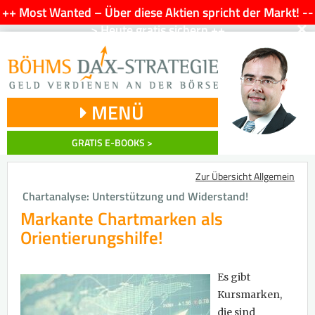
++ Most Wanted – Über diese Aktien spricht der Markt! --
×
> Heute gratis sichern ++
MENÜ
GRATIS E-BOOKS >
Zur Übersicht Allgemein
Chartanalyse: Unterstützung und Widerstand!
Markante Chartmarken als
Orientierungshilfe!
Es gibt
Kursmarken,
die sind