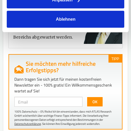
Um Fehlsignale
(sogenannte
Bären- oder Bullenfallen)
zu
umgehen, sollte zudem ein
Ablehnen
signifikantes Unter- oder
Überschreiten des jeweiligen
Bereichs abgewartet werden.
TIPP
Sie möchten mehr hilfreiche
Erfolgstipps?
Dann tragen Sie sich jetzt für meinen kostenfreien
Newsletter ein - 100% gratis! Ein Willkommensgeschenk
wartet auf Sie!
Email
OK
100% Datenschutz – 0% Risiko! Ich bin einverstanden, dass mich ATLAS Research
GmbH wöchentlich über wichtige Finanz-Tipps informiert. Die Verarbeitung Ihrer
personenbezogenen Daten erfolgt entsprechend den Bestimmungen in der
Datenschutzerklärung
. Sie können Ihre Einwilligung jederzeit widerrufen.