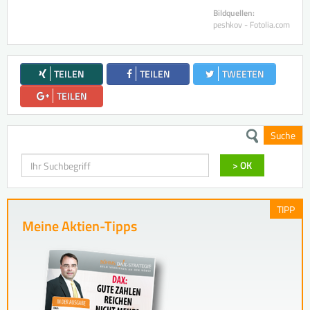
Bildquellen:
peshkov - Fotolia.com
TEILEN
TEILEN
TWEETEN
TEILEN
Suche
Suchen
> OK
TIPP
Meine Aktien-Tipps