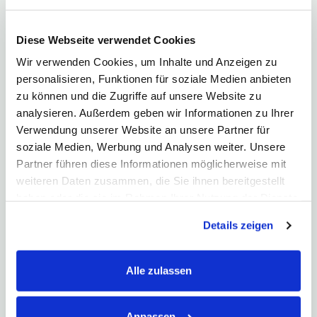
Widerstandsbereich überschritten, so erweist er
sich bei wieder fallenden Kursen fortan als
Unterstützung oder vice versa.
Diese Webseite verwendet Cookies
Wir verwenden Cookies, um Inhalte und Anzeigen zu
Nicht selten kommt es zu einer sogenannten
personalisieren, Funktionen für soziale Medien anbieten
„Pullback“Reaktion
, bei der sich der Kurs wieder an die
zu können und die Zugriffe auf unsere Website zu
durchbrochene Linie annähert. Hiermit wird der Break
analysieren. Außerdem geben wir Informationen zu Ihrer
als solcher noch einmal bestätigt. Pullbacks sind häufig
Verwendung unserer Website an unsere Partner für
eine gute Gelegenheit, „nachträglich“ auf das
soziale Medien, Werbung und Analysen weiter. Unsere
Chartsignal
eines Breaks zu reagieren.
Partner führen diese Informationen möglicherweise mit
weiteren Daten zusammen, die Sie ihnen bereitgestellt
Meinung
haben oder die sie im Rahmen Ihrer Nutzung der Dienste
Böhms Praxistipp
gesammelt haben. Hier finden Sie unsere
Details zeigen
Man sollte sich bei der Definition von
Datenschutzerklärung
und unser
Impressum
.
Unterstützungs- und Widerstandslinien jedoch nicht
an eine exakte Linie festklammern, sondern vielmehr
Alle zulassen
einen Bereich sehen, in dem sich der Widerstand
oder die Unterstützung bewegen.
Anpassen