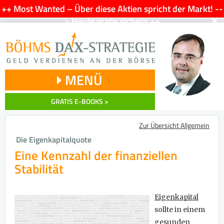
++ Most Wanted – Über diese Aktien spricht der Markt! --
×
> Heute gratis sichern ++
MENÜ
GRATIS E-BOOKS >
Zur Übersicht Allgemein
Die Eigenkapitalquote
Eine Kennzahl der finanziellen
Stabilität
Eigenkapital
sollte in einem
gesunden