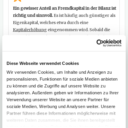
Ein gewisser Anteil an Fremdkapital in der Bilanz ist
richtig und sinnvoll.
Es ist häufig auch günstiger als
Eigenkapital, welches etwa durch eine
Kapitalerhöhung
eingenommen wird. Sobald die
Zinszahlungen aber eine Höhe erreichen, die bereits
während kurzer Phasen des Abschwunges
existenzbedrohend sind, wird es absurd. Muss ein
Unternehmen sich neu verschulden, um alte
Diese Webseite verwendet Cookies
Schulden zu begleichen, dann seien Sie nicht
Wir verwenden Cookies, um Inhalte und Anzeigen zu
investiert. Bitte bedenken Sie, was ein kleiner
personalisieren, Funktionen für soziale Medien anbieten
Zinsanstieg für eine Gesellschaft bedeuten kann,
zu können und die Zugriffe auf unsere Website zu
deren
Eigenkapitalquote
im einstelligen Bereich liegt.
analysieren. Außerdem geben wir Informationen zu Ihrer
Weitere Analysemethoden finden
Verwendung unserer Website an unsere Partner für
Sie unter:
soziale Medien, Werbung und Analysen weiter. Unsere
Partner führen diese Informationen möglicherweise mit
Die BCG-Analyse
Die SWOT-Analyse
weiteren Daten zusammen, die Sie ihnen bereitgestellt
Unternehmensbewertung -
haben oder die sie im Rahmen Ihrer Nutzung der Dienste