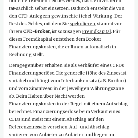
nur einen kleinen Teil des Geldes, das sie investieren,
tat-sächlich selbst einsetzen. Dadurch entsteht die von
den CFD-Anlegern gewünschte Hebel-Wirkung. Der
Rest des Geldes, mit dem Sie
spekulieren
, stammt von
Ihrem
CFD-Broker
, ist sozusagen
Fremdkapital
. Für
dieses Fremdkapital entstehen dem
Broker
Finanzierungskosten, die er Ihnen automatisch in
Rechnung stellt.
Demgegenüber erhalten Sie als Verkäufer eines CFDs
Finanzierungserlöse. Die generelle Höhe des
Zinses
ist
variabel und hängt vom Interbankensatz (z.B. Euribor)
und vom Zinsniveau in der jeweiligen Währungszone
ab. Beim Halten über Nacht werden
Finanzierungskosten in der Regel mit einem Aufschlag
berechnet. Finanzierungserlöse beim Verkauf eines
CFDs sind meist mit einem Abschlag auf den
Referenzzinssatz versehen. Auf- und Abschlag
variieren von Anbieter zu Anbieter und liegen im