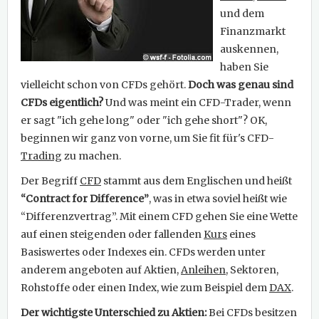
und dem
Finanzmarkt
auskennen,
haben Sie
vielleicht schon von CFDs gehört.
Doch was genau sind
CFDs eigentlich?
Und was meint ein CFD-Trader, wenn
er sagt "ich gehe long" oder "ich gehe short"? OK,
beginnen wir ganz von vorne, um Sie fit für's CFD-
Trading
zu machen.
Der Begriff
CFD
stammt aus dem Englischen und heißt
“Contract for Difference”
, was in etwa soviel heißt wie
“Differenzvertrag”. Mit einem CFD gehen Sie eine Wette
auf einen steigenden oder fallenden
Kurs
eines
Basiswertes oder Indexes ein. CFDs werden unter
anderem angeboten auf Aktien,
Anleihen
, Sektoren,
Rohstoffe oder einen Index, wie zum Beispiel dem
DAX
.
Der wichtigste Unterschied zu Aktien:
Bei CFDs besitzen