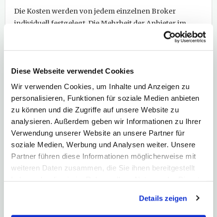
Die Kosten werden von jedem einzelnen Broker
individuell festgelegt. Die Mehrheit der Anbieter im
deutschsprachigen Raum beschränkt sich bei CFDs auf
Indizes, Rohstoffe und Anleihen auf den Spread.
CFD-
Trading-Gebühren
im engeren Sinne fallen
Diese Webseite verwendet Cookies
üblicherweise nur bei
Kontrakten
auf einzelne Aktien
an. Zusätzliche Kosten für CFDs können allerdings
Wir verwenden Cookies, um Inhalte und Anzeigen zu
durch Finanzierungszinsen (siehe "Wie hoch sind CFD-
personalisieren, Funktionen für soziale Medien anbieten
Zinsen durchschnittlich?") entstehen.
zu können und die Zugriffe auf unsere Website zu
analysieren. Außerdem geben wir Informationen zu Ihrer
Meinung
Böhms Praxistipp
Verwendung unserer Website an unsere Partner für
soziale Medien, Werbung und Analysen weiter. Unsere
Bei richtiger Handhabung und konsequenter
Partner führen diese Informationen möglicherweise mit
Stoppsetzung sind CFDs ein geeignetes Instrument
weiteren Daten zusammen, die Sie ihnen bereitgestellt
für Sie, um mit wenig Kapital überproportional vom
haben oder die sie im Rahmen Ihrer Nutzung der Dienste
Börsengeschehen zu profitieren. CFDs ermöglichen
gesammelt haben. Hier finden Sie unsere
Details zeigen
es Ihnen als Trader, mit einem geringen
Datenschutzerklärung
und unser
Impressum
.
Kapitaleinsatz die Kursbewegungen eines