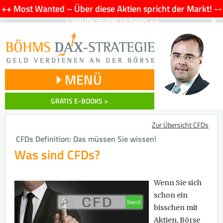
++ Most Wanted – Über diese Aktien spricht der Markt! --
×
> Heute gratis sichern ++
MENÜ
GRATIS E-BOOKS >
Zur Übersicht CFDs
CFDs Definition: Das müssen Sie wissen!
Was sind CFDs?
Wenn Sie sich
schon ein
bisschen mit
Aktien
,
Börse