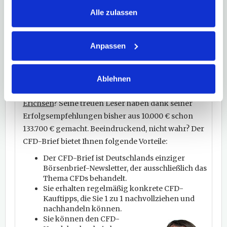
Basiswertes 1:1 abzubilden. Die Funktionsweise ist
Alle zulassen
einfach zu verstehen und das tägliche Handling
unkompliziert.
Trotz aller Eignung für Einsteiger,
Anpassen
gehören CFDs ganz klar in die Risikoklasse der
hochspekulativen Finanzprodukte.
Übrigens:
Kennen Sie schon den seit mehr als 10
Ablehnen
Jahren dauerhaft erfolgreichen CFD-Brief von
Lars
Erichsen
? Seine treuen Leser haben dank seiner
Erfolgsempfehlungen bisher aus 10.000 € schon
133.700 € gemacht. Beeindruckend, nicht wahr? Der
CFD-Brief bietet Ihnen folgende Vorteile:
Der CFD-Brief ist Deutschlands einziger
Börsenbrief-Newsletter, der ausschließlich das
Thema CFDs behandelt.
Sie erhalten regelmäßig konkrete CFD-
Kauftipps, die Sie 1 zu 1 nachvollziehen und
nachhandeln können.
Sie können den CFD-