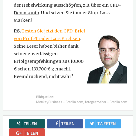
der Hebelwirkung ausschöpfen, z.B. über ein
CFD-
Demokonto
. Und setzen Sie immer Stop-Loss-
Marken!
P.S.
Testen Sie jetzt den CFD-Brief
von Profi-Trader Lars Erichsen
.
Seine Leser haben bisher dank
seiner zuverlässigen
Erfolgsempfehlungen aus 10.000
€ schon 133.700 € gemacht.
Beeindruckend, nicht wahr?
Bildquellen:
MonkeyBusiness - Fotolia.com, fotogestoeber - Fotolia.com
TEILEN
TEILEN
TWEETEN
TEILEN