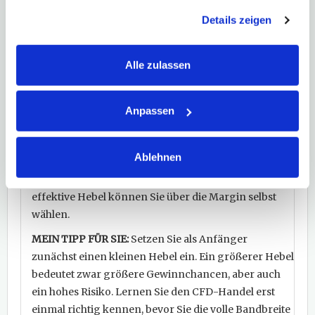
gesammelt haben. Hier finden Sie unsere
Details zeigen
Datenschutzerklärung
und unser
Impressum
.
Meinung
Böhms Praxistipp
Alle zulassen
CFDs sind effektive, flexible und vor allem einfach zu
handhabende Tradinginstrumente.
Sie ermöglichen
Gewinne bei steigenden und fallenden Kursen sowie
Anpassen
über die enorme Hebelwirkung des Marginhandels
das überproportionale Profitieren an
Ablehnen
Kursbewegungen. Anders ausgedrückt, mit wenig
Geld können Sie sehr viel Geld bewegen. Den
effektive Hebel können Sie über die Margin selbst
wählen.
MEIN TIPP FÜR SIE:
Setzen Sie als Anfänger
zunächst einen kleinen Hebel ein. Ein größerer Hebel
bedeutet zwar größere Gewinnchancen, aber auch
ein hohes Risiko. Lernen Sie den CFD-Handel erst
einmal richtig kennen, bevor Sie die volle Bandbreite