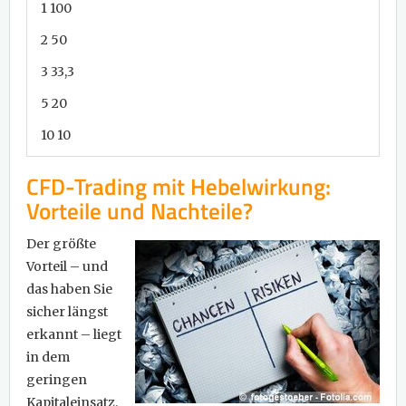
1 100
2 50
3 33,3
5 20
10 10
CFD-Trading mit Hebelwirkung:
Vorteile und Nachteile?
Der größte
Vorteil – und
das haben Sie
sicher längst
erkannt – liegt
in dem
geringen
Kapitaleinsatz.