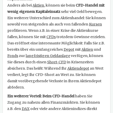
Anders als bei
Aktien
, können sie beim
CFD-Handel mit
wenig eigenem Kapitaleinsatz
sehr viel Geld bewegen.
Ein weiterer Unterschied zum Aktienhandel: Sie können
sowohl von steigenden als auch von fallenden
Kursen
profitieren. Wenn z.B. in einer Krise die Aktienkurse
fallen, können Sie mit
CFDs
trotzdem Gewinne erzielen.
Das eröffnet eine interessante Möglichkeit: Falls Sie z.B.
bereits über ein umfangreiches
Depot
mit
Aktien
und
Fonds
zur
langfristigen Geldanlage
verfügen, können
Sie dieses durch einen
Short-CFD
in Krisenzeiten
absichern. Das heißt: Während Ihr
Aktiendepot
an Wert
verliert, legt Ihr CFD-Short an Wert zu. Sie können
damit vorübergehende Verluste in Ihrem Aktiendepot
abfedern.
Ein weiterer Vorteil: Beim CFD-Handel
haben Sie
Zugang zu nahezu allen Finanzmärkten. Sie können
z.B. den
DAX
oder viele andere Aktienindizes direkt