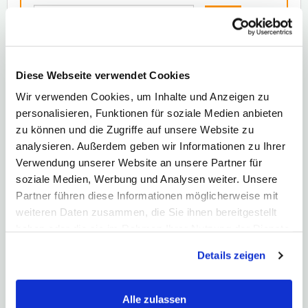
Email
OK
100% Datenschutz – 0% Risiko! Ich bin einverstanden, dass mich ATLAS Research
GmbH wöchentlich über wichtige Finanz-Tipps informiert. Die Verarbeitung Ihrer
personenbezogenen Daten erfolgt entsprechend den Bestimmungen in der
Datenschutzerklärung
. Sie können Ihre Einwilligung jederzeit widerrufen.
Diese Webseite verwendet Cookies
Wir verwenden Cookies, um Inhalte und Anzeigen zu
personalisieren, Funktionen für soziale Medien anbieten
zu können und die Zugriffe auf unsere Website zu
TEILEN
TEILEN
TWEETEN
analysieren. Außerdem geben wir Informationen zu Ihrer
TEILEN
Verwendung unserer Website an unsere Partner für
soziale Medien, Werbung und Analysen weiter. Unsere
Suche
Partner führen diese Informationen möglicherweise mit
weiteren Daten zusammen, die Sie ihnen bereitgestellt
Suchen
> OK
haben oder die sie im Rahmen Ihrer Nutzung der Dienste
gesammelt haben. Hier finden Sie unsere
Details zeigen
Datenschutzerklärung
und unser
Impressum
.
TIPP
Meine Aktien-Tipps
Alle zulassen