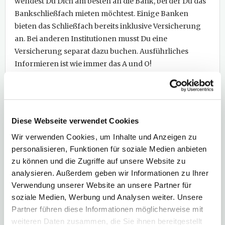
wendest Du Dich am besten an die Bank, bei der Du das
Bankschließfach mieten möchtest. Einige Banken
bieten das Schließfach bereits inklusive Versicherung
an. Bei anderen Institutionen musst Du eine
Versicherung separat dazu buchen. Ausführliches
Informieren ist wie immer das A und O!
Fazit
Kurz und kompakt
Das Bankschließfach ist eine gute Alternative zum
Diese Webseite verwendet Cookies
Haustresor.
Die Kosten sind überschaubar und in
der Regel lagern Deine Wertsachen in einem
Wir verwenden Cookies, um Inhalte und Anzeigen zu
Schließfach sicher. Durch eine entsprechende
personalisieren, Funktionen für soziale Medien anbieten
zu können und die Zugriffe auf unsere Website zu
Versicherung bist Du optimal abgesichert.
analysieren. Außerdem geben wir Informationen zu Ihrer
Solltest Du an Verschwörungstheorien Gefallen
Verwendung unserer Website an unsere Partner für
finden, glaubst Du vielleicht an eine Enteignung
soziale Medien, Werbung und Analysen weiter. Unsere
durch den Staat. Oder an einen Computerangriff,
Partner führen diese Informationen möglicherweise mit
der die Banken für Wochen oder Monate lahm legt.
weiteren Daten zusammen, die Sie ihnen bereitgestellt