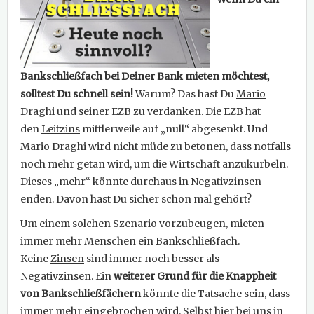
Bankschließfach bei Deiner Bank mieten möchtest,
solltest Du schnell sein!
Warum? Das hast Du
Mario
Draghi
und seiner
EZB
zu verdanken. Die EZB hat
den
Leitzins
mittlerweile auf „null“ abgesenkt. Und
Mario Draghi wird nicht müde zu betonen, dass notfalls
noch mehr getan wird, um die Wirtschaft anzukurbeln.
Dieses „mehr“ könnte durchaus in
Negativzinsen
enden. Davon hast Du sicher schon mal gehört?
Um einem solchen Szenario vorzubeugen, mieten
immer mehr Menschen ein Bankschließfach.
Keine
Zinsen
sind immer noch besser als
Negativzinsen. Ein
weiterer Grund für die Knappheit
von Bankschließfächern
könnte die Tatsache sein, dass
immer mehr eingebrochen wird. Selbst hier bei uns in