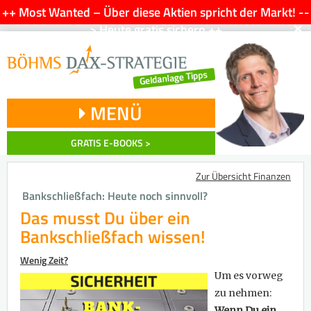
++ Most Wanted – Über diese Aktien spricht der Markt! --
×
> Heute gratis sichern ++
MENÜ
GRATIS E-BOOKS >
Zur Übersicht Finanzen
Bankschließfach: Heute noch sinnvoll?
Das musst Du über ein
Bankschließfach wissen!
Wenig Zeit?
Um es vorweg
zu nehmen:
Wenn Du ein