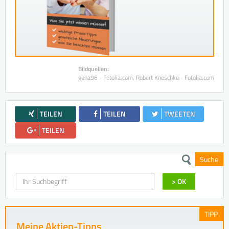
Bildquellen:
gena96 - Fotolia.com, Robert Kneschke - Fotolia.com
TEILEN
TEILEN
TWEETEN
TEILEN
Suche
Suchen
> OK
TIPP
Meine Aktien-Tipps