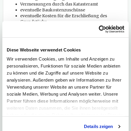
Vermessungen durch das Katasteramt
eventuelle Baukostenzuschüsse
eventuelle Kosten für die Erschließung des
Grundstücks
Bauwasser, -strom etc.
Bauversicherungen
Grundbucheintragung
Zudem können sich während der Bauphase
Diese Webseite verwendet Cookies
unerwartete Schwierigkeiten ergeben oder
Wir verwenden Cookies, um Inhalte und Anzeigen zu
Verzögerungen, zum Beispiel wetterbedingt, welche die
personalisieren, Funktionen für soziale Medien anbieten
Kosten weiter in die Höhe treiben. Gerade bei
zu können und die Zugriffe auf unsere Website zu
Bauvorhaben solltest Du aufgrund der schlechten
analysieren. Außerdem geben wir Informationen zu Ihrer
Planbarkeit auf Nummer sicher gehen und einen
Verwendung unserer Website an unsere Partner für
entsprechenden finanziellen Puffer einplanen.
soziale Medien, Werbung und Analysen weiter. Unsere
Partner führen diese Informationen möglicherweise mit
Sichere Dir noch mehr Tipps im
weiteren Daten zusammen, die Sie ihnen bereitgestellt
kostenfreien Immobilien-Ratgeber!
haben oder die sie im Rahmen Ihrer Nutzung der Dienste
gesammelt haben. Hier finden Sie unsere
Lasse Dich von
Details zeigen
Datenschutzerklärung
und unser
Impressum
.