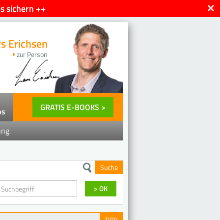
×
s sichern ++
rs Erichsen
zur Person
GRATIS E-BOOKS >
ps
ung
Suche
en
> OK
TIPP