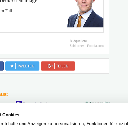
i Deiner Geldanlage.
n Fall.
Bildquellen:
Schlierner - Fotolia.com
TWEETEN
TEILEN
aus:
t Cookies
 Inhalte und Anzeigen zu personalisieren, Funktionen für sozia
fahr?