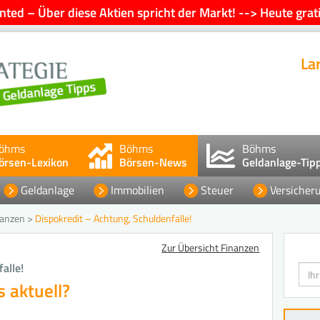
ted – Über diese Aktien spricht der Markt! --> Heute grati
La
öhms
Böhms
Böhms
örsen-Lexikon
Börsen-News
Geldanlage-Tip
Geldanlage
Immobilien
Steuer
Versicher
nanzen
>
Dispokredit – Achtung, Schuldenfalle!
Zur Übersicht Finanzen
alle!
Such
s aktuell?