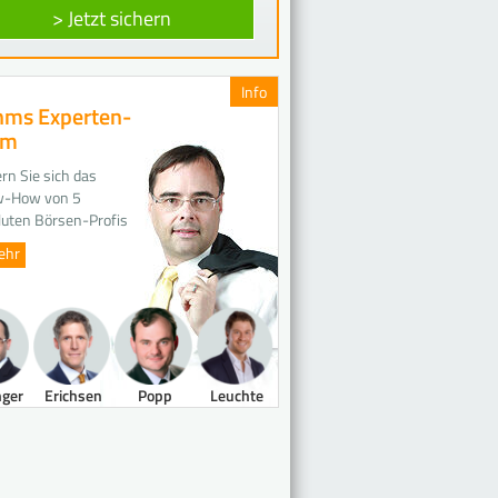
> Jetzt sichern
Info
ms Experten-
am
rn Sie sich das
-How von 5
luten Börsen-Profis
ehr
nger
Erichsen
Popp
Leuchte