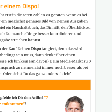
or einem Dispo!
cht erst in die roten Zahlen zu geraten. Wenn es bei
ir ein möglichst genaues Bild von Deinen Ausgaben
l ein Haushaltsbuch, das Dir hilft, den Überblick zu
r, ob Du manche Dinge besser koordinieren und
usgabe streichen kannst.
n der Kauf Deinen
Dispo
tangiert, denn das wird
nbedingt sein muss, dann denke über einen
e, ich bin kein Fan davon). Beim Media-Markt zu 0
nspruch zu nehmen, ist immer noch besser, als bei
 Oder siehst Du das ganz anders als ich?
ehle ich Dir den Artikel
"7
lle entkommen"
!