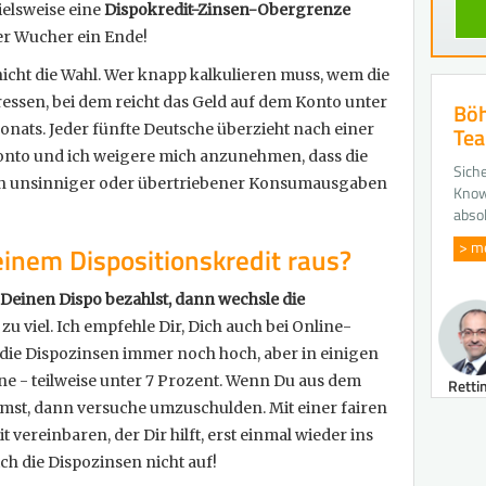
ielsweise eine
Dispokredit-Zinsen-Obergrenze
er Wucher ein Ende!
cht die Wahl. Wer knapp kalkulieren muss, wem die
sen, bei dem reicht das Geld auf dem Konto unter
Böh
nats. Jeder fünfte Deutsche überzieht nach einer
Te
 Konto und ich weigere mich anzunehmen, dass die
Siche
n unsinniger oder übertriebener Konsumausgaben
Know
abso
> m
nem Dispositionskredit raus?
Deinen Dispo bezahlst, dann wechsle die
 zu viel. Ich empfehle Dir, Dich auch bei Online-
ie Dispozinsen immer noch hoch, aber in einigen
line - teilweise unter 7 Prozent. Wenn Du aus dem
Retti
st, dann versuche umzuschulden. Mit einer fairen
vereinbaren, der Dir hilft, erst einmal wieder ins
h die Dispozinsen nicht auf!