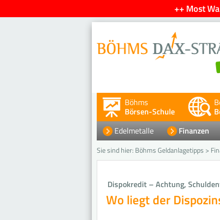
++ Most Wan
Böhms
B
Börsen-Schule
B
Edelmetalle
Finanzen
Sie sind hier:
Böhms Geldanlagetipps
>
Fi
Dispokredit – Achtung, Schuldenf
Wo liegt der Dispozin