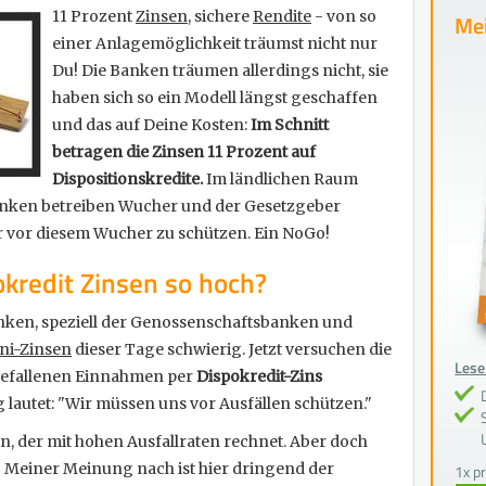
11 Prozent
Zinsen
, sichere
Rendite
- von so
Mei
einer Anlagemöglichkeit träumst nicht nur
Du! Die Banken träumen allerdings nicht, sie
haben sich so ein Modell längst geschaffen
und das auf Deine Kosten:
Im Schnitt
betragen die Zinsen 11 Prozent auf
Dispositionskredite.
Im ländlichen Raum
Banken betreiben Wucher und der Gesetzgeber
r vor diesem Wucher zu schützen. Ein NoGo!
kredit Zinsen so hoch?
anken, speziell der Genossenschaftsbanken und
ni-Zinsen
dieser Tage schwierig. Jetzt versuchen die
Lesen
ggefallenen Einnahmen per
Dispokredit-Zins
lautet: "Wir müssen uns vor Ausfällen schützen."
en, der mit hohen Ausfallraten rechnet. Aber doch
! Meiner Meinung nach ist hier dringend der
1x p