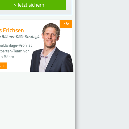
> Jetzt sichern
Info
s Erichsen
 Böhms-DAX-Strategie
eldanlage-Profi ist
xperten-Team von
an Böhm
ehr