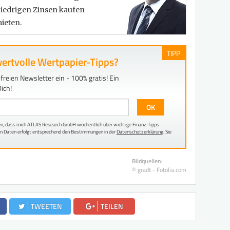
niedrigen Zinsen kaufen
mieten.
TIPP
ertvolle Wertpapier-Tipps?
freien Newsletter ein - 100% gratis! Ein
ich!
OK
en, dass mich ATLAS Research GmbH wöchentlich über wichtige Finanz-Tipps
nen Daten erfolgt entsprechend den Bestimmungen in der
Datenschutzerklärung
. Sie
Bildquellen:
© gradt - Fotolia.com
TWEETEN
TEILEN