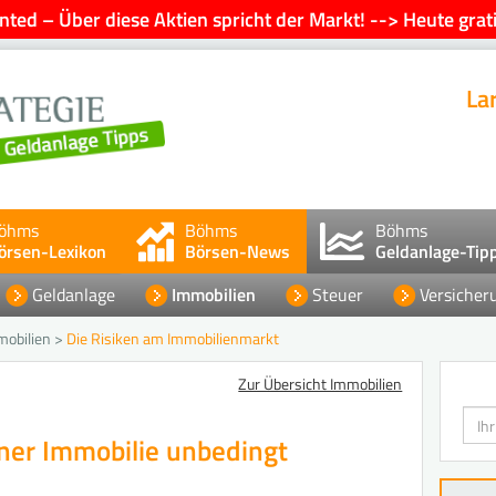
ted – Über diese Aktien spricht der Markt! --> Heute grati
La
öhms
Böhms
Böhms
örsen-Lexikon
Börsen-News
Geldanlage-Tip
Geldanlage
Immobilien
Steuer
Versicher
mobilien
>
Die Risiken am Immobilienmarkt
Zur Übersicht Immobilien
Such
ner Immobilie unbedingt