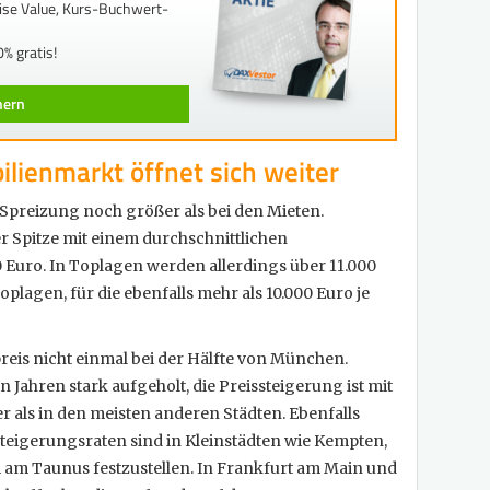
rise Value, Kurs-Buchwert-
% gratis!
chern
lienmarkt öffnet sich weiter
Spreizung noch größer als bei den Mieten.
er Spitze mit einem durchschnittlichen
 Euro. In Toplagen werden allerdings über 11.000
plagen, für die ebenfalls mehr als 10.000 Euro je
preis nicht einmal bei der Hälfte von München.
en Jahren stark aufgeholt, die Preissteigerung ist mit
er als in den meisten anderen Städten. Ebenfalls
teigerungsraten sind in Kleinstädten wie Kempten,
am Taunus festzustellen. In Frankfurt am Main und