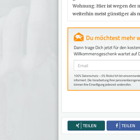
Wohnung: Hier ist wegen der 
weiterhin meist günstiger als 
Du möchtest mehr w
Dann trage Dich jetzt für den kosten
Willkommensgeschenk wartet auf D
Email
100% Datenschutz – 0% Risiko! Ich bin einverstand
informiert. Die Verarbeitung Ihrer personenbezoge
können Ihre Einwilligung jederzeit widerrufen.
TEILEN
TEILEN