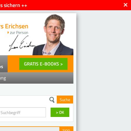
×
s sichern ++
rs Erichsen
zur Person
GRATIS E-BOOKS >
ps
ung
Suche
en
> OK
TIPP