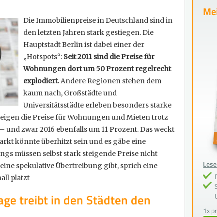
Mei
Die Immobilienpreise in Deutschland sind in
den letzten Jahren stark gestiegen. Die
Hauptstadt Berlin ist dabei einer der
„Hotspots“:
Seit 2011 sind die Preise für
Wohnungen dort um 50 Prozent regelrecht
explodiert.
Andere Regionen stehen dem
kaum nach, Großstädte und
Universitätsstädte erleben besonders starke
teigen die Preise für Wohnungen und Mieten trotz
 – und zwar 2016 ebenfalls um 11 Prozent. Das weckt
arkt könnte überhitzt sein und es gäbe eine
ings müssen selbst stark steigende Preise nicht
Lesen
eine spekulative Übertreibung gibt, sprich eine
ll platzt
age treibt in den Städten den
1x p