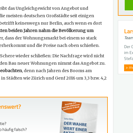
eibt das Ungleichgewicht von Angebot und
die meisten deutschen Großstädte seit einigen
betrifft keineswegs nur Berlin, auch wenn es dort
Lar
tzten beiden Jahren nahm die Bevölkerung um
Team
, dass der Wohnungsmarkt bei einem so stark
terherkommt und die Preise nach oben schießen.
Der G
im E
Schere wieder schließen: Die Nachfrage wird nicht
Stef
h den Bau neuer Wohnungen nimmt das Angebot zu.
> m
 beobachten
, denn nach Jahren des Booms am
in Städten wie Zürich und Genf 2016 um 3,3 bzw. 4,2
fenswert?
tie?
 häufig falsch?