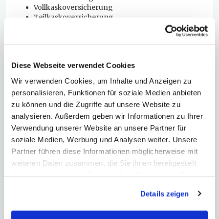
Vollkaskoversicherung
Teilkaskoversicherung
Verkehrsrechtschutz
Insassenunfallversicherung
Autoschutzbrief
2. Beruf und Leben:
Diese Webseite verwendet Cookies
Privathaftpflichtversicherung
Wir verwenden Cookies, um Inhalte und Anzeigen zu
Berufsunfähigkeitsversicherung
personalisieren, Funktionen für soziale Medien anbieten
Erwerbsunfähigkeitsversicherung
zu können und die Zugriffe auf unsere Website zu
Risikolebensersicherung
analysieren. Außerdem geben wir Informationen zu Ihrer
Kinderinvaliditätsversicherung
Unfallversicherung
Verwendung unserer Website an unsere Partner für
SeniorenunfallVersicherung
soziale Medien, Werbung und Analysen weiter. Unsere
Rechtsschutzversicherung
Partner führen diese Informationen möglicherweise mit
(Verkehrsrechtsschutz, siehe oben)
weiteren Daten zusammen, die Sie ihnen bereitgestellt
Tierhalterhaftpflichtversicherung
haben oder die sie im Rahmen Ihrer Nutzung der Dienste
Sterbegeldversicherung
Ausbildung und Altersvorsorge:
gesammelt haben. Hier finden Sie unsere
Details zeigen
Riester-Rente
Datenschutzerklärung
und unser
Impressum
.
Private Rentenversicherung
Rürup-Rente