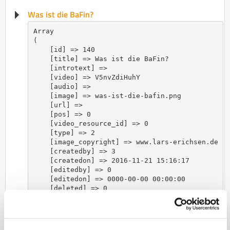
Was ist die BaFin?
Array

(

    [id] => 140

    [title] => Was ist die BaFin?

    [introtext] => 

    [video] => V5nvZdiHuhY

    [audio] => 

    [image] => was-ist-die-bafin.png

    [url] => 

    [pos] => 0

    [video_resource_id] => 0

    [type] => 2

    [image_copyright] => www.lars-erichsen.de

    [createdby] => 3

    [createdon] => 2016-11-21 15:16:17

    [editedby] => 0

    [editedon] => 0000-00-00 00:00:00

    [deleted] => 0

    [deletedon] => 0000-00-00 00:00:00

    [deletedby] => 0

    [published] => 1

    [publishedon] => 2016-11-21 15:16:17
