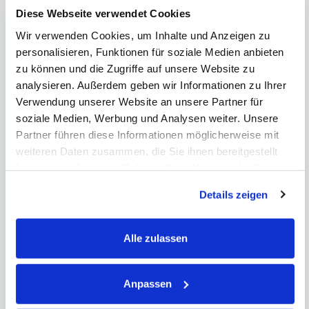
    [publishedby] => 3

Diese Webseite verwendet Cookies
    [_alt] => 0

    [_first] => 1

Wir verwenden Cookies, um Inhalte und Anzeigen zu
    [_last] => 1

personalisieren, Funktionen für soziale Medien anbieten
    [_idx] => 1

zu können und die Zugriffe auf unsere Website zu
    [idx] => 1

    [property.packageName] => bds

analysieren. Außerdem geben wir Informationen zu Ihrer
    [property.classname] => bdsPressebeitrag

Verwendung unserer Website an unsere Partner für
    [property.where] => {"id":"140"}

soziale Medien, Werbung und Analysen weiter. Unsere
    [_count] => 1

    [_total] => 1

Partner führen diese Informationen möglicherweise mit
weiteren Daten zusammen, die Sie ihnen bereitgestellt
haben oder die sie im Rahmen Ihrer Nutzung der Dienste
Was ist Arbitrage?
gesammelt haben. Hier finden Sie unsere
Arbitrage bedeutet das Ausnutzen von Preisunterschieden
Details zeigen
für gleiche Waren auf unterschiedlichen…
Datenschutzerklärung
und unser
Impressum
.
Alle zulassen
Herzlich willkommen in meinem
Börsenlexikon!
Anpassen
Von Agio bis Marktkapitalisierung, von