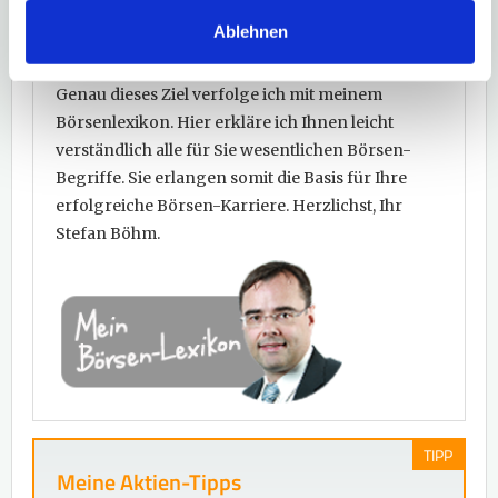
Namensaktie bis Zerobond... Um an der Börse
Ablehnen
erfolgreich zu sein, ist es essentiell, dass Sie
wichtige Grundbegriffe kennen und verstehen.
Genau dieses Ziel verfolge ich mit meinem
Börsenlexikon. Hier erkläre ich Ihnen leicht
verständlich alle für Sie wesentlichen Börsen-
Begriffe. Sie erlangen somit die Basis für Ihre
erfolgreiche Börsen-Karriere. Herzlichst, Ihr
Stefan Böhm.
TIPP
Meine Aktien-Tipps