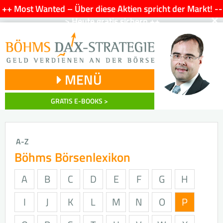
++ Most Wanted – Über diese Aktien spricht der Markt! --
×
> Heute gratis sichern ++
MENÜ
GRATIS E-BOOKS >
A-Z
Böhms Börsenlexikon
A
B
C
D
E
F
G
H
I
J
K
L
M
N
O
P