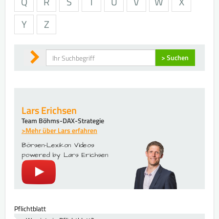
Q
R
S
T
U
V
W
X
Y
Z
Suchen
> Suchen
Lars Erichsen
Team Böhms-DAX-Strategie
>Mehr über Lars erfahren
Börsen-Lexikon Videos
powered by Lars Erichsen
Pflichtblatt