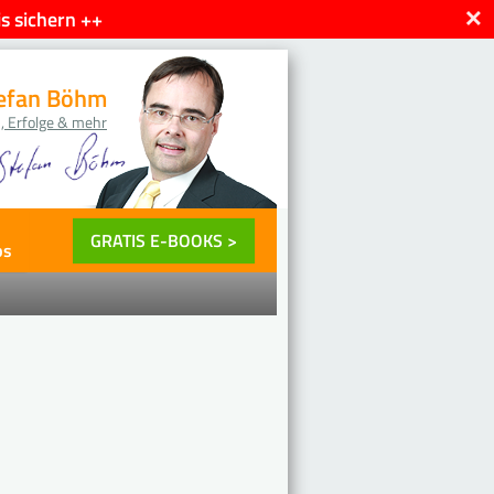
×
s sichern ++
efan Böhm
, Erfolge & mehr
GRATIS E-BOOKS >
ps