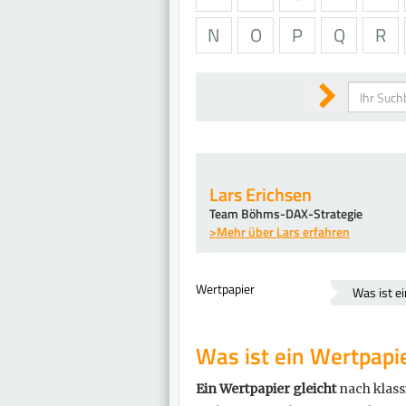
N
O
P
Q
R
Suchen
Lars Erichsen
Team Böhms-DAX-Strategie
>Mehr über Lars erfahren
Wertpapier
Was ist e
Was ist ein Wertpapi
Ein Wertpapier gleicht
nach klass