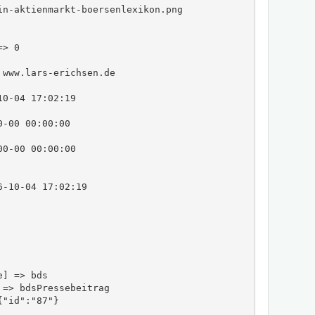
in-aktienmarkt-boersenlexikon.png

> 0

www.lars-erichsen.de

0-04 17:02:19

-00 00:00:00

0-00 00:00:00

-10-04 17:02:19

] => bds

=> bdsPressebeitrag

"id":"87"}
