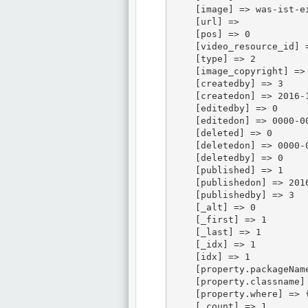
    [image] => was-ist-e
    [url] => 

    [pos] => 0

    [video_resource_id] =
    [type] => 2

    [image_copyright] => 
    [createdby] => 3

    [createdon] => 2016-1
    [editedby] => 0

    [editedon] => 0000-00
    [deleted] => 0

    [deletedon] => 0000-0
    [deletedby] => 0

    [published] => 1

    [publishedon] => 2016
    [publishedby] => 3

    [_alt] => 0

    [_first] => 1

    [_last] => 1

    [_idx] => 1

    [idx] => 1

    [property.packageName
    [property.classname] 
    [property.where] => {
    [_count] => 1
