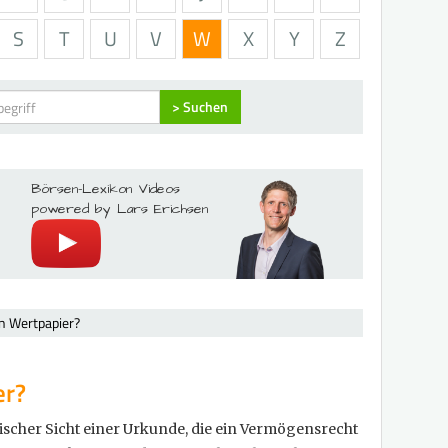
S
T
U
V
W
X
Y
Z
> Suchen
Börsen-Lexikon Videos
powered by Lars Erichsen
in Wertpapier?
er?
ischer Sicht einer Urkunde, die ein Vermögensrecht