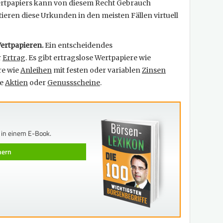
Wertpapiers kann von diesem Recht Gebrauch
tieren diese Urkunden in den meisten Fällen virtuell
Wertpapieren.
Ein entscheidendes
r
Ertrag
. Es gibt ertragslose Wertpapiere wie
re wie
Anleihen
mit festen oder variablen
Zinsen
ie
Aktien
oder
Genussscheine
.
 in einem E-Book.
chern