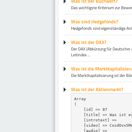
Was ist der Buchwert?
Das wichtigste Kriterium zur Bewer
Was sind Hedgefonds?
Hedgefonds sind eigenständige Anlag
Was ist der DAX?
Der DAX (Abkürzung für Deutscher Akt
Leitindex ...
Was ist die Marktkapitalisier
​Die Marktkapitalisierung ist der Bö
Was ist der Aktienmarkt?
Array

(

    [id] => 87

    [title] => Was ist ei
    [introtext] => 

    [video] => CosdOvx5Mq
    [audio] => 
