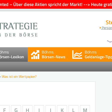
ted – Über diese Aktien spricht der Markt! --> Heute grati
St
Person
öhms
Böhms
Böhms
örsen-Lexikon
Börsen-News
Geldanlage-Tip
>
Was ist ein Wertpapier?
n
F
G
H
I
J
K
L
M