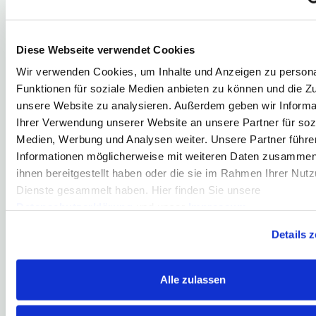
    [deleted] => 0

    [deletedon] => 0000-00-00 00:00:00

    [deletedby] => 0

    [published] => 1

Diese Webseite verwendet Cookies
    [publishedon] => 2016-10-04 17:02:19

    [publishedby] => 3

Wir verwenden Cookies, um Inhalte und Anzeigen zu persona
    [_alt] => 0

Funktionen für soziale Medien anbieten zu können und die Zug
    [_first] => 1

    [_last] => 1

unsere Website zu analysieren. Außerdem geben wir Informa
    [_idx] => 1

Ihrer Verwendung unserer Website an unsere Partner für soz
    [idx] => 1

Medien, Werbung und Analysen weiter. Unsere Partner führe
    [property.packageName] => bds

    [property.classname] => bdsPressebeitrag

Informationen möglicherweise mit weiteren Daten zusammen,
    [property.where] => {"id":"87"}

ihnen bereitgestellt haben oder die sie im Rahmen Ihrer Nut
    [_count] => 1

Dienste gesammelt haben. Hier finden Sie unsere
    [_total] => 1

Datenschutzerklärung
und unser
Impressum
.
Was ist ein Briefkurs?
Details 
Briefkurs (auch: Verkaufskurs, Ask) ist der Kurs, zu dem Sie ei
an der Börse…
Alle zulassen