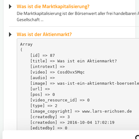
Was ist die Marktkapitalisierung?
​Die Marktkapitalisierung ist der Börsenwert aller frei handelbaren 
Gesellschaft ...
Was ist der Aktienmarkt?
Array

(

    [id] => 87

    [title] => Was ist ein Aktienmarkt?

    [introtext] => 

    [video] => CosdOvx5Mqc

    [audio] => 

    [image] => was-ist-ein-aktienmarkt-boersenle
    [url] => 

    [pos] => 0

    [video_resource_id] => 0

    [type] => 2

    [image_copyright] => www.lars-erichsen.de

    [createdby] => 3

    [createdon] => 2016-10-04 17:02:19

    [editedby] => 0

    [editedon] => 0000-00-00 00:00:00
