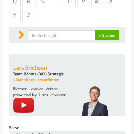
Q
R
S
T
U
V
W
X
Y
Z
Suchen
> Suchen
Lars Erichsen
Team Böhms-DAX-Strategie
>Mehr über Lars erfahren
Börsen-Lexikon Videos
powered by Lars Erichsen
Börse