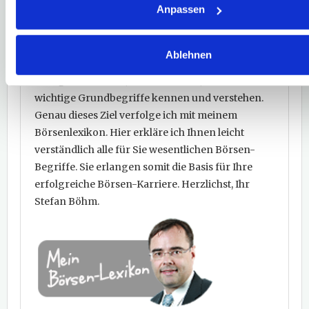
Herzlich willkommen in meinem
Anpassen
Börsenlexikon!
Von Agio bis Marktkapitalisierung, von
Ablehnen
Namensaktie bis Zerobond... Um an der Börse
erfolgreich zu sein, ist es essentiell, dass Sie
wichtige Grundbegriffe kennen und verstehen.
Genau dieses Ziel verfolge ich mit meinem
Börsenlexikon. Hier erkläre ich Ihnen leicht
verständlich alle für Sie wesentlichen Börsen-
Begriffe. Sie erlangen somit die Basis für Ihre
erfolgreiche Börsen-Karriere. Herzlichst, Ihr
Stefan Böhm.