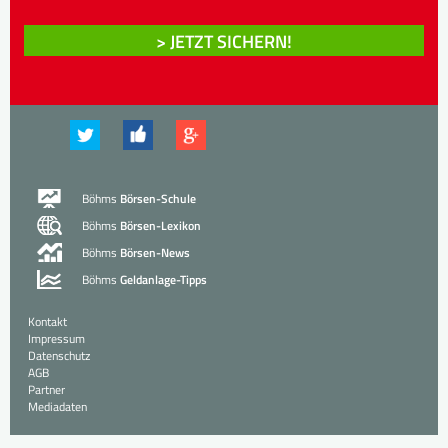
> JETZT SICHERN!
Böhms
Börsen-Schule
Böhms
Börsen-Lexikon
Böhms
Börsen-News
Böhms
Geldanlage-Tipps
Kontakt
Impressum
Datenschutz
AGB
Partner
Mediadaten