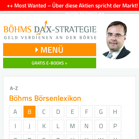
++ Most Wanted – Über diese Aktien spricht der Markt!
gratis sichern ++
MENÜ
GRATIS E-BOOKS >
A-Z
Böhms Börsenlexikon
A
B
C
D
E
F
G
H
I
J
K
L
M
N
O
P