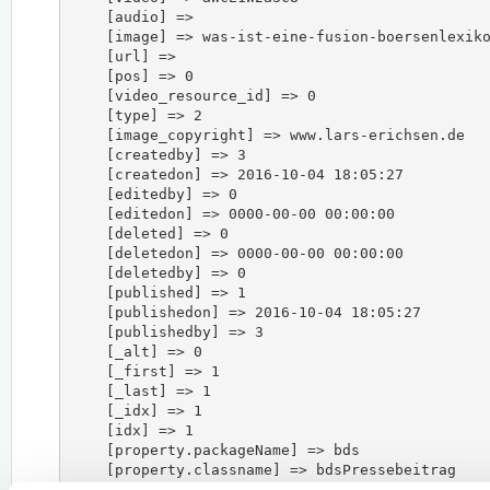
    [audio] => 

    [image] => was-ist-eine-fusion-boersenlexiko
    [url] => 

    [pos] => 0

    [video_resource_id] => 0

    [type] => 2

    [image_copyright] => www.lars-erichsen.de

    [createdby] => 3

    [createdon] => 2016-10-04 18:05:27

    [editedby] => 0

    [editedon] => 0000-00-00 00:00:00

    [deleted] => 0

    [deletedon] => 0000-00-00 00:00:00

    [deletedby] => 0

    [published] => 1

    [publishedon] => 2016-10-04 18:05:27

    [publishedby] => 3

    [_alt] => 0

    [_first] => 1

    [_last] => 1

    [_idx] => 1

    [idx] => 1

    [property.packageName] => bds

    [property.classname] => bdsPressebeitrag

    [property.where] => {"id":"98"}
