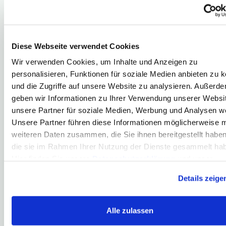
    [_count] => 1

    [_total] => 1

Diese Webseite verwendet Cookies
Was ist eine Neuemission?
Bei einer Neuemission kommen Wertpapiere neu an die Börse.
Wir verwenden Cookies, um Inhalte und Anzeigen zu
emittierte Aktien…
personalisieren, Funktionen für soziale Medien anbieten zu 
und die Zugriffe auf unsere Website zu analysieren. Außerd
geben wir Informationen zu Ihrer Verwendung unserer Websi
Herzlich willkommen in meinem
unsere Partner für soziale Medien, Werbung und Analysen we
Börsenlexikon!
Unsere Partner führen diese Informationen möglicherweise m
weiteren Daten zusammen, die Sie ihnen bereitgestellt habe
Von Agio bis Marktkapitalisierung, von
die sie im Rahmen Ihrer Nutzung der Dienste gesammelt ha
Namensaktie bis Zerobond... Um an der Börse
Hier finden Sie unsere
Datenschutzerklärung
und unser
erfolgreich zu sein, ist es essentiell, dass Sie
Impressum
.
Details zeige
wichtige Grundbegriffe kennen und verstehen.
Genau dieses Ziel verfolge ich mit meinem
Börsenlexikon. Hier erkläre ich Ihnen leicht
Alle zulassen
verständlich alle für Sie wesentlichen Börsen-