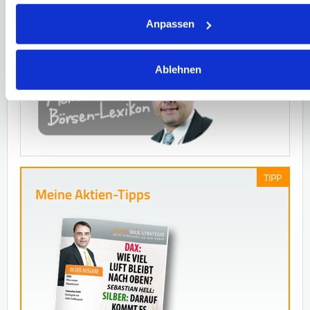
Begriffe. Sie erlangen somit die Basis für Ihre
erfolgreiche Börsen-Karriere. Herzlichst, Ihr
Anpassen
Stefan Böhm.
Ablehnen
TIPP
Meine Aktien-Tipps