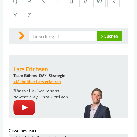
Q
R
S
T
U
V
W
X
Y
Z
Suchen
> Suchen
Lars Erichsen
Team Böhms-DAX-Strategie
>Mehr über Lars erfahren
Börsen-Lexikon Videos
powered by Lars Erichsen
Gewerbesteuer