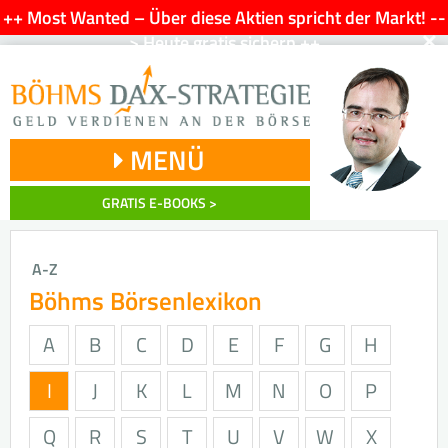
++ Most Wanted – Über diese Aktien spricht der Markt! --
×
> Heute gratis sichern ++
MENÜ
GRATIS E-BOOKS >
A-Z
Böhms Börsenlexikon
A
B
C
D
E
F
G
H
I
J
K
L
M
N
O
P
Q
R
S
T
U
V
W
X