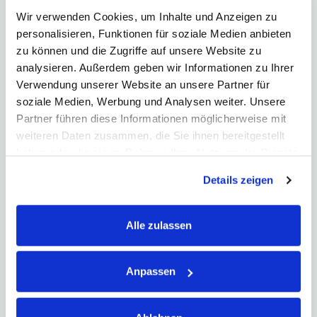
Wir verwenden Cookies, um Inhalte und Anzeigen zu
Was ist die Depotbank?
personalisieren, Funktionen für soziale Medien anbieten
Die Depotbank ist diejenige Bank, über die Sie als
Anleger Wertpapier-Geschäfte abwickeln…
zu können und die Zugriffe auf unsere Website zu
analysieren. Außerdem geben wir Informationen zu Ihrer
Was ist Festgeld?
Verwendung unserer Website an unsere Partner für
Festgeld ist für einen bestimmten Zeitraum bei einer Bank
soziale Medien, Werbung und Analysen weiter. Unsere
fest angelegtes Geld zu…
Partner führen diese Informationen möglicherweise mit
weiteren Daten zusammen, die Sie ihnen bereitgestellt
Was ist Tagesgeld?
haben oder die sie im Rahmen Ihrer Nutzung der Dienste
Tagesgeld ist Kapital, das täglich verfügbar auf einem
gesammelt haben. Hier finden Sie unsere
Tagesgeldkonto ...
Details zeigen
Datenschutzerklärung
und unser
Impressum
.
Was ist ein Zyklus?
Alle zulassen
Das Wort Zyklus geht auf die altgriechischen und lateinischen
Begriffe für „Kreis“…
Anpassen