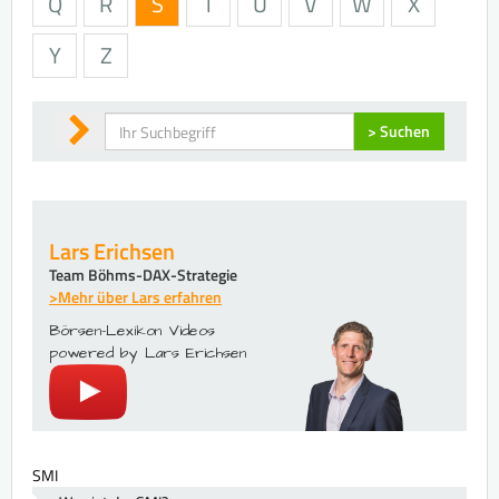
Q
R
S
T
U
V
W
X
Y
Z
Suchen
> Suchen
Lars Erichsen
Team Böhms-DAX-Strategie
>Mehr über Lars erfahren
Börsen-Lexikon Videos
powered by Lars Erichsen
SMI