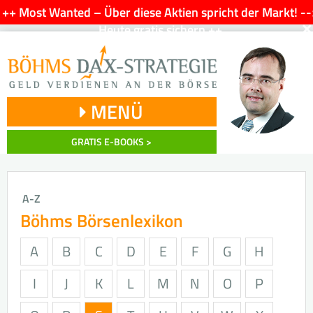
++ Most Wanted – Über diese Aktien spricht der Markt! --
×
Heute gratis sichern ++
MENÜ
GRATIS E-BOOKS >
A-Z
Böhms Börsenlexikon
A
B
C
D
E
F
G
H
I
J
K
L
M
N
O
P