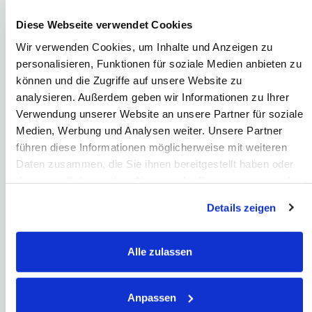
Was ist der ATX?
Der Austrian Traded Index (ATX) ist der wichtigste ​Aktienin​dex in
Diese Webseite verwendet Cookies
Österreich ...
Wir verwenden Cookies, um Inhalte und Anzeigen zu
personalisieren, Funktionen für soziale Medien anbieten zu
Was ist ein Börsenumsatz?
können und die Zugriffe auf unsere Website zu
Ein Börsenumsatz kommt immer dann zustande, wenn
analysieren. Außerdem geben wir Informationen zu Ihrer
Wertpapiere den Besitzer wechseln ...
Verwendung unserer Website an unsere Partner für soziale
Was ist ein Market Maker?
Medien, Werbung und Analysen weiter. Unsere Partner
Bei Aktien gilt zuerst einmal das Auktionatorprinzip. Wenn Sie bei
führen diese Informationen möglicherweise mit weiteren
einer Bank ...
Daten zusammen, die Sie ihnen bereitgestellt haben oder
die sie im Rahmen Ihrer Nutzung der Dienste gesammelt
Was ist ein Fremdwährungskonto?
haben. Hier finden Sie unsere
Datenschutzerklärung
und
Details zeigen
Ein Fremdwährungskonto ist ein Konto, das in einer
unser
Impressum
.
ausländischen Währung geführt wird ...
Alle zulassen
Was ist MSCI?
Array

(

Anpassen
    [id] => 120
