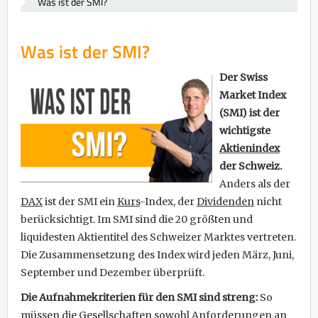
Was ist der SMI?
Was ist der SMI?
Der Swiss
Market Index
(SMI) ist der
wichtigste
Aktienindex
der Schweiz.
Anders als der
DAX
ist der SMI ein
Kurs
-Index, der
Dividenden
nicht
berücksichtigt. Im SMI sind die 20 größten und
liquidesten Aktientitel des Schweizer Marktes vertreten.
Die Zusammensetzung des Index wird jeden März, Juni,
September und Dezember überprüft.
Die Aufnahmekriterien für den SMI sind streng:
So
müssen die Gesellschaften sowohl Anforderungen an