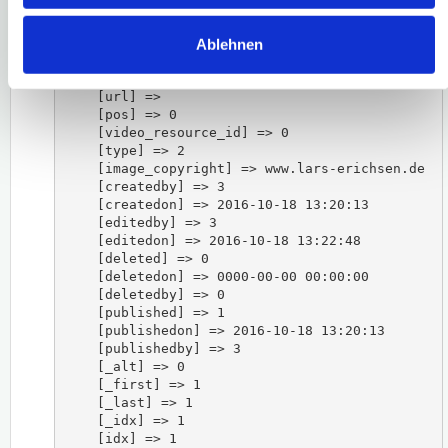
    [title] => Was ist MSCI?

    [introtext] => 

    [video] => m1HmY79XrPM

Ablehnen
    [audio] => 

    [image] => was-ist-msci-boersenlexikon.png

    [url] => 

    [pos] => 0

    [video_resource_id] => 0

    [type] => 2

    [image_copyright] => www.lars-erichsen.de

    [createdby] => 3

    [createdon] => 2016-10-18 13:20:13

    [editedby] => 3

    [editedon] => 2016-10-18 13:22:48

    [deleted] => 0

    [deletedon] => 0000-00-00 00:00:00

    [deletedby] => 0

    [published] => 1

    [publishedon] => 2016-10-18 13:20:13

    [publishedby] => 3

    [_alt] => 0

    [_first] => 1

    [_last] => 1

    [_idx] => 1

    [idx] => 1
