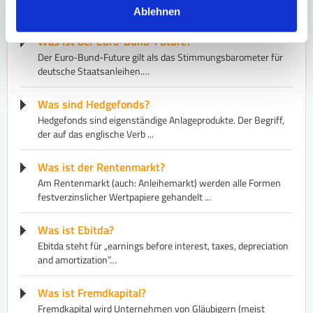
ausgestattet ist. Sie garantiert…
Ablehnen
Was ist der Euro-Bund-Future?
Der Euro-Bund-Future gilt als das Stimmungsbarometer für
deutsche Staatsanleihen.…
Was sind Hedgefonds?
Hedgefonds sind eigenständige Anlageprodukte. Der Begriff,
der auf das englische Verb ...
Was ist der Rentenmarkt?
Am Rentenmarkt (auch: Anleihemarkt) werden alle Formen
festverzinslicher Wertpapiere gehandelt ...
Was ist Ebitda?
Ebitda steht für „earnings before interest, taxes, depreciation
and amortization”…
Was ist Fremdkapital?
Fremdkapital wird Unternehmen von Gläubigern (meist