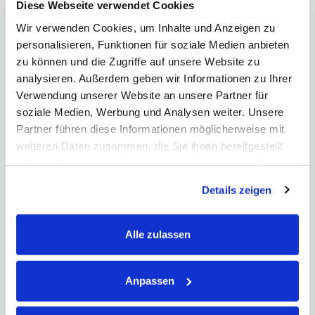
Diese Webseite verwendet Cookies
Wir verwenden Cookies, um Inhalte und Anzeigen zu
personalisieren, Funktionen für soziale Medien anbieten
zu können und die Zugriffe auf unsere Website zu
analysieren. Außerdem geben wir Informationen zu Ihrer
Verwendung unserer Website an unsere Partner für
soziale Medien, Werbung und Analysen weiter. Unsere
Partner führen diese Informationen möglicherweise mit
weiteren Daten zusammen, die Sie ihnen bereitgestellt
TEILEN
TEILEN
TWEETEN
haben oder die sie im Rahmen Ihrer Nutzung der Dienste
TEILEN
gesammelt haben. Hier finden Sie unsere
Details zeigen
Datenschutzerklärung
und unser
Impressum
.
Alle zulassen
Das könnte Sie auch interessieren:
Anpassen
Was ist ein Zerobond?
Ein Zerobond ist eine Anleihe, die nicht mit Zinskupons