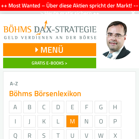
++ Most Wanted – Über diese Aktien spricht der Markt! --
×
> Heute gratis sichern ++
MENÜ
GRATIS E-BOOKS >
A-Z
Böhms Börsenlexikon
A
B
C
D
E
F
G
H
I
J
K
L
M
N
O
P
Q
R
S
T
U
V
W
X