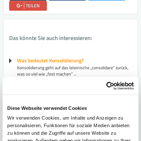
TEILEN
Das könnte Sie auch interessieren:
Was bedeutet Konsolidierung?
Konsolidierung geht auf das lateinische „consolidare“ zurück,
was so viel wie „fest machen“ ...
Was bedeutet Korrelation?
​Eine Korrelation bezeichnet den Zusammenhang mehrerer
Faktoren ...
Diese Webseite verwendet Cookies
Was ist Reuters?
Wir verwenden Cookies, um Inhalte und Anzeigen zu
Reuters ist eine der bekanntesten Nachrichtenagenturen der
personalisieren, Funktionen für soziale Medien anbieten
Welt. Auch im Bereich…
zu können und die Zugriffe auf unsere Website zu
analysieren. Außerdem geben wir Informationen zu Ihrer