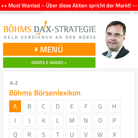
++ Most Wanted – Über diese Aktien spricht der Markt! --
×
> Heute gratis sichern ++
MENÜ
GRATIS E-BOOKS >
A-Z
Böhms Börsenlexikon
A
B
C
D
E
F
G
H
I
J
K
L
M
N
O
P
Q
R
S
T
U
V
W
X