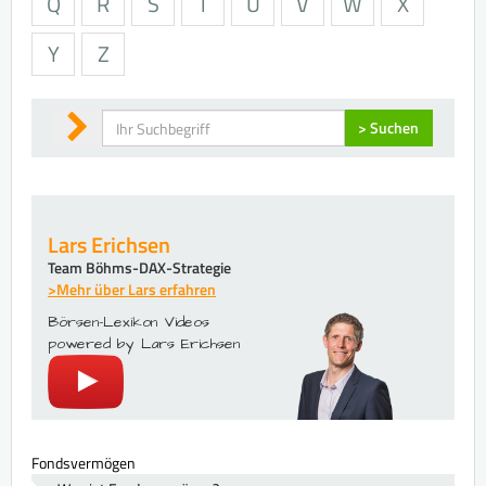
Q
R
S
T
U
V
W
X
Y
Z
Suchen
> Suchen
Lars Erichsen
Team Böhms-DAX-Strategie
>Mehr über Lars erfahren
Börsen-Lexikon Videos
powered by Lars Erichsen
Fondsvermögen