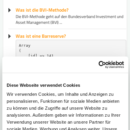
Was ist die BVI-Methode?
​Die BVI-Methode geht auf den Bundesverband Investment und
Asset Management (BVI) ...
Was ist eine Barreserve?
Array

(

    [id] => 141

    [title] => Was ist eine Barreserve?

    [introtext] => 

    [video] => yzkF_6SKdnY

    [audio] => 

    [image] => was-ist-eine-barreserve.png

Diese Webseite verwendet Cookies
    [url] => 

    [pos] => 0

Wir verwenden Cookies, um Inhalte und Anzeigen zu
    [video_resource_id] => 0

personalisieren, Funktionen für soziale Medien anbieten
    [type] => 2

zu können und die Zugriffe auf unsere Website zu
    [image_copyright] => www.lars-erichsen.de

    [createdby] => 3

analysieren. Außerdem geben wir Informationen zu Ihrer
    [createdon] => 2016-11-21 15:18:57

Verwendung unserer Website an unsere Partner für
    [editedby] => 0

soziale Medien, Werbung und Analysen weiter. Unsere
    [editedon] => 0000-00-00 00:00:00
