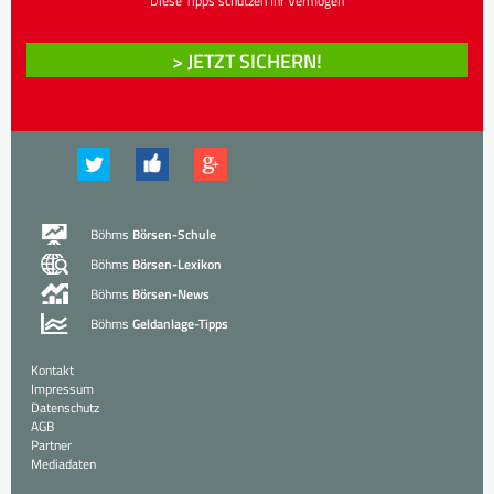
Diese Tipps schützen Ihr Vermögen
> JETZT SICHERN!
Böhms
Börsen-Schule
Böhms
Börsen-Lexikon
Böhms
Börsen-News
Böhms
Geldanlage-Tipps
Kontakt
Impressum
Datenschutz
AGB
Partner
Mediadaten