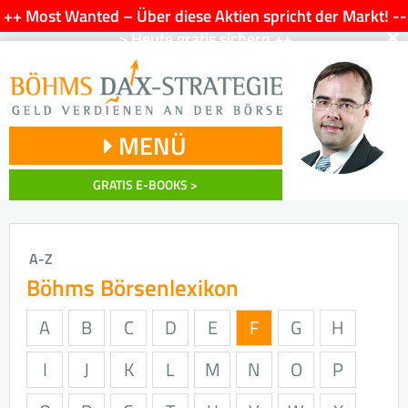
++ Most Wanted – Über diese Aktien spricht der Markt! --
×
> Heute gratis sichern ++
MENÜ
GRATIS E-BOOKS >
A-Z
Böhms Börsenlexikon
A
B
C
D
E
F
G
H
I
J
K
L
M
N
O
P