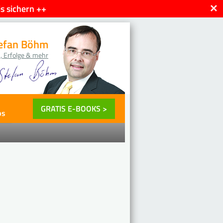
×
s sichern ++
efan Böhm
, Erfolge & mehr
GRATIS E-BOOKS >
ps