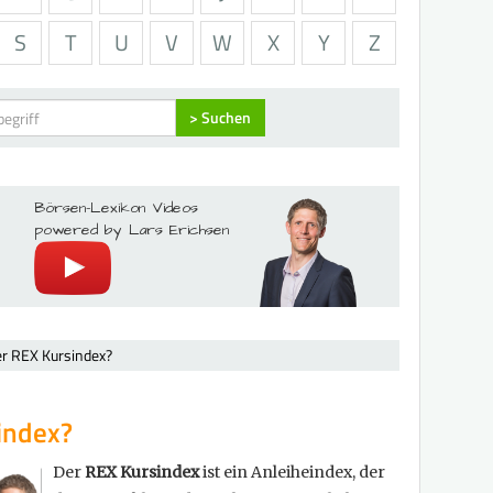
S
T
U
V
W
X
Y
Z
> Suchen
Börsen-Lexikon Videos
powered by Lars Erichsen
er REX Kursindex?
index?
Der
REX Kursindex
ist ein Anleiheindex, der