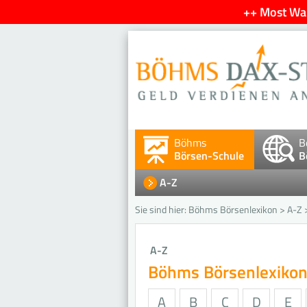
++ Most Wan
Böhms
B
Börsen-Schule
B
A-Z
Sie sind hier:
Böhms Börsenlexikon
>
A-Z
A-Z
Böhms Börsenlexiko
A
B
C
D
E