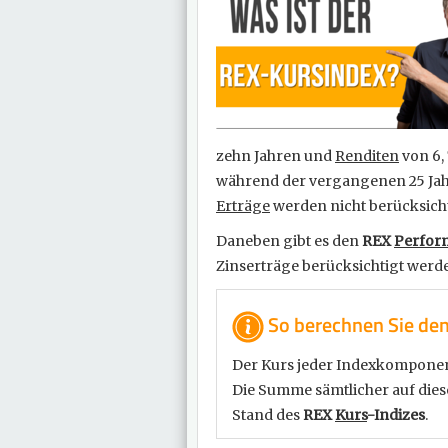
zehn Jahren und
Renditen
von 6, 
während der vergangenen 25 Jah
Erträge
werden nicht berücksicht
Daneben gibt es den
REX
Perfor
Zinserträge berücksichtigt werd
So berechnen Sie de
Der Kurs jeder Indexkomponent
Die Summe sämtlicher auf diese
Stand des
REX
Kurs
-Indizes
.