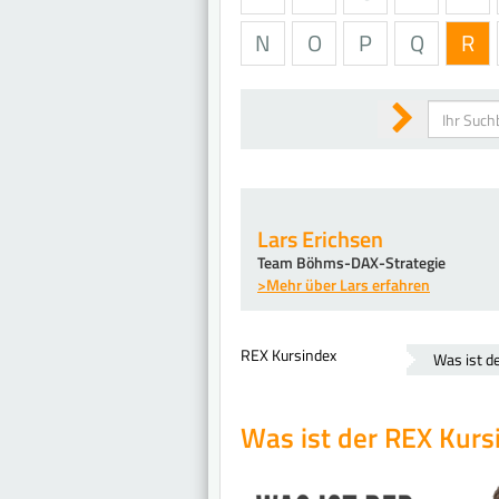
N
O
P
Q
R
Suchen
Lars Erichsen
Team Böhms-DAX-Strategie
>Mehr über Lars erfahren
REX Kursindex
Was ist d
Was ist der REX Kurs