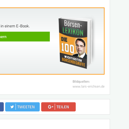
 in einem E-Book.
chern
Bildquellen:
www.lars-erichsen.de
TWEETEN
TEILEN