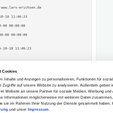
www.lars-erichsen.de

0-18 11:46:23

-00 00:00:00

0-00 00:00:00

-10-18 11:46:23

t Cookies
 Inhalte und Anzeigen zu personalisieren, Funktionen für sozia
] => bds

=> bdsPressebeitrag

e Zugriffe auf unsere Website zu analysieren. Außerdem geben w
"id":"117"}

er Website an unsere Partner für soziale Medien, Werbung und 
se Informationen möglicherweise mit weiteren Daten zusammen, 
 die sie im Rahmen Ihrer Nutzung der Dienste gesammelt haben. H
rung
und unser
Impressum
.