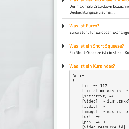
Der maximale Drawdown bezeichnet
Beobachtungszeitraums.…
Was ist Eurex?
Eurex steht für European Exchange
Was ist ein Short Squeeze?
Ein Short-Squeeze ist ein steiler 
Was ist ein Kursindex?
Array

(

    [id] => 117

    [title] => Was ist ei
    [introtext] => 

    [video] => iLHjuzKkkl
    [audio] => 

    [image] => was-ist-ei
    [url] => 

    [pos] => 0

    [video_resource_id] =