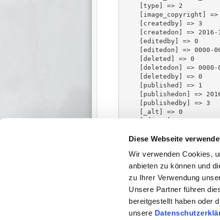
    [type] => 2

    [image_copyright] => 
    [createdby] => 3

    [createdon] => 2016-1
    [editedby] => 0

    [editedon] => 0000-00
    [deleted] => 0

    [deletedon] => 0000-0
    [deletedby] => 0

    [published] => 1

    [publishedon] => 2016
    [publishedby] => 3

    [_alt] => 0

    [_first] => 1

    [_last] => 1

Diese Webseite verwende
    [_idx] => 1

    [idx] => 1

Wir verwenden Cookies, um
    [property.packageName
    [property.classname] 
anbieten zu können und di
    [property.where] => {
zu Ihrer Verwendung unser
    [_count] => 1

Unsere Partner führen die
    [_total] => 1

bereitgestellt haben oder
unsere
Datenschutzerklä
> /