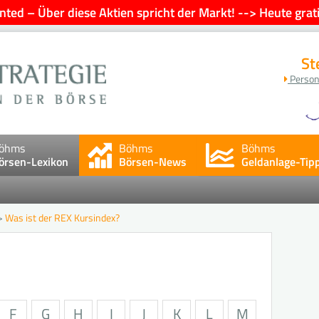
ted – Über diese Aktien spricht der Markt! --> Heute grati
St
Person
öhms
Böhms
Böhms
örsen-Lexikon
Börsen-News
Geldanlage-Tip
>
Was ist der REX Kursindex?
n
F
G
H
I
J
K
L
M