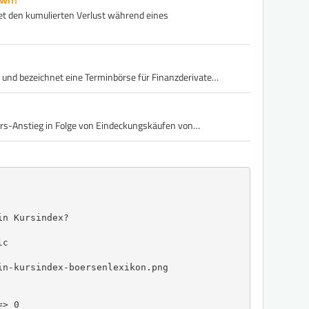
 den kumulierten Verlust während eines
 und bezeichnet eine Terminbörse für Finanzderivate…
Kurs-Anstieg in Folge von Eindeckungskäufen von…
n Kursindex?

c

n-kursindex-boersenlexikon.png

> 0
