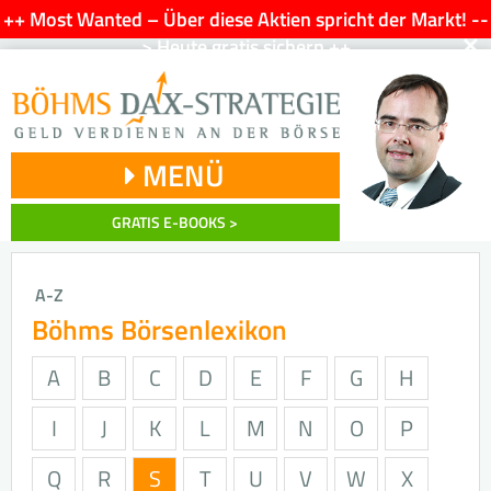
++ Most Wanted – Über diese Aktien spricht der Markt! --
×
> Heute gratis sichern ++
MENÜ
GRATIS E-BOOKS >
A-Z
Böhms Börsenlexikon
A
B
C
D
E
F
G
H
I
J
K
L
M
N
O
P
Q
R
S
T
U
V
W
X