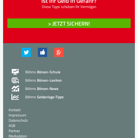
Ist Ihr Geld in Gefahr?
Diese Tipps schützen Ihr Vermögen
> JETZT SICHERN!
Böhms
Börsen-Schule
Böhms
Börsen-Lexikon
Böhms
Börsen-News
Böhms
Geldanlage-Tipps
Kontakt
Impressum
Datenschutz
AGB
Partner
Mediadaten