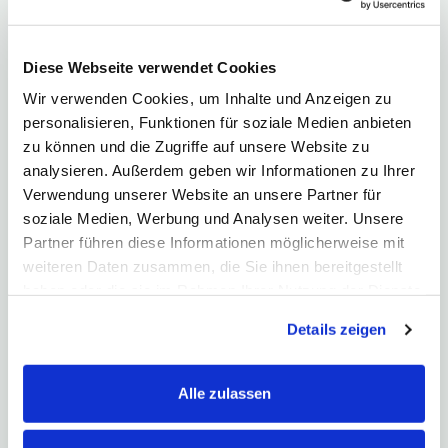
Was sind Bundesschatzbriefe?
Bundesschatzbriefe oder auch Finanzierungsschätze
sind Wertpapiere mit einem Nennwert von…
Diese Webseite verwendet Cookies
Was ist ein Floater?
Wir verwenden Cookies, um Inhalte und Anzeigen zu
Floater sind Anleihen mit einem flexiblen Zinssatz. Die Papiere
personalisieren, Funktionen für soziale Medien anbieten
sind an einen Referenzzinssatz…
zu können und die Zugriffe auf unsere Website zu
analysieren. Außerdem geben wir Informationen zu Ihrer
Was sind Kommunalobligationen?
Verwendung unserer Website an unsere Partner für
Kommunalobligationen sind Anleihen, die von Banken
soziale Medien, Werbung und Analysen weiter. Unsere
begeben und von Kommunen besichert…
Partner führen diese Informationen möglicherweise mit
weiteren Daten zusammen, die Sie ihnen bereitgestellt
Was ist Konversion?
haben oder die sie im Rahmen Ihrer Nutzung der Dienste
Konversion bezeichnet im allgemeinen Sprachgebrauch eine
Form der Umwandlung. Dies…
gesammelt haben. Hier finden Sie unsere
Details zeigen
Datenschutzerklärung
und unser
Impressum
.
Was sind Langläufer?
Langläufer sind Anleihen mit einer langen Restlaufzeit.
Alle zulassen
Drohen die Zinsen zu sinken,…