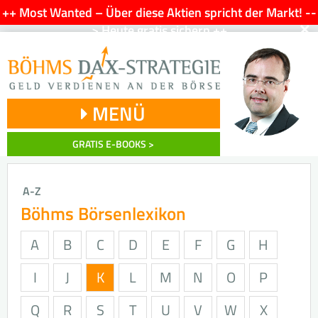
++ Most Wanted – Über diese Aktien spricht der Markt! --
×
> Heute gratis sichern ++
MENÜ
GRATIS E-BOOKS >
A-Z
Böhms Börsenlexikon
A
B
C
D
E
F
G
H
I
J
K
L
M
N
O
P
Q
R
S
T
U
V
W
X