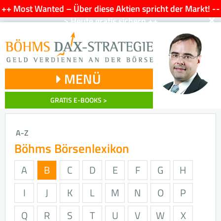
++ Most Wanted – Über diese Aktien spricht der Markt! --
×
> Heute gratis sichern ++
MENÜ
GRATIS E-BOOKS >
A-Z
Böhms Börsenlexikon
A
B
C
D
E
F
G
H
I
J
K
L
M
N
O
P
Q
R
S
T
U
V
W
X