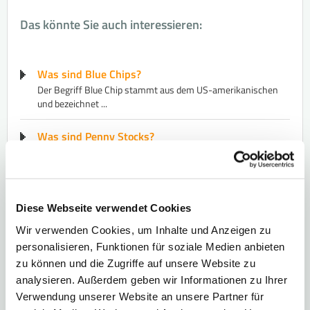
Das könnte Sie auch interessieren:
Was sind Blue Chips?
​Der Begriff Blue Chip stammt aus dem US-amerikanischen
und bezeichnet ...
Was sind Penny Stocks?
​Penny Stocks sind ​Ak​tien, deren Kurs unter einem Euro
notiert ...
Was sind Standardwerte?
Diese Webseite verwendet Cookies
​Standardwerte sind die gemessen an der ​Marktkapitali​
sierung größten Unternehmen ...
Wir verwenden Cookies, um Inhalte und Anzeigen zu
personalisieren, Funktionen für soziale Medien anbieten
Was ist ein enger Markt?
zu können und die Zugriffe auf unsere Website zu
Ein enger Markt ist durch eine geringe Nachfrage oder ein
analysieren. Außerdem geben wir Informationen zu Ihrer
geringes Angebot gekennzeichnet.…
Verwendung unserer Website an unsere Partner für