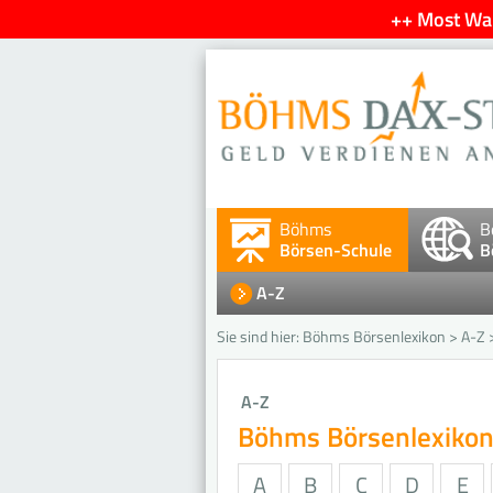
++ Most Wan
Böhms
B
Börsen-Schule
B
A-Z
Sie sind hier:
Böhms Börsenlexikon
>
A-Z
A-Z
Böhms Börsenlexiko
A
B
C
D
E