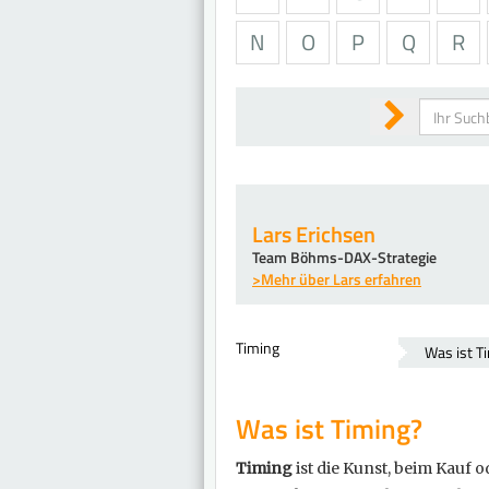
N
O
P
Q
R
Suchen
Lars Erichsen
Team Böhms-DAX-Strategie
>Mehr über Lars erfahren
Timing
Was ist T
Was ist Timing?
Timing
ist die Kunst, beim Kauf 