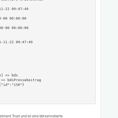
1-22 09:47:49

-00 00:00:00

0-00 00:00:00

-11-22 09:47:49

] => bds

=> bdsPressebeitrag

"id":"150"}

estment Trust und ist eine börsennotierte