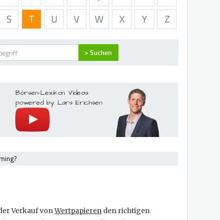
S
T
U
V
W
X
Y
Z
> Suchen
Börsen-Lexikon Videos
powered by Lars Erichsen
iming?
oder Verkauf von
Wertpapieren
den richtigen