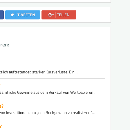
TWEETEN
TEILEN
eren:
zlich auftretender, starker Kursverluste. Ein…
?
n sämtliche Gewinne aus dem Verkauf von Wertpapieren…
e?
n Investitionen, um „den Buchgewinn zu realisieren“.…
?