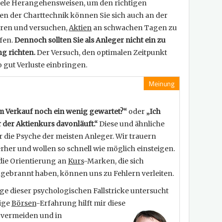
viele Herangehensweisen, um den richtigen
en der Charttechnik können Sie sich auch an der
eren und versuchen,
Aktien
an schwachen Tagen zu
fen.
Dennoch sollten Sie als Anleger nicht ein zu
g richten.
Der Versuch, den optimalen Zeitpunkt
gut Verluste einbringen.
Meinung
em Verkauf noch ein wenig gewartet?“
oder
„Ich
r der Aktienkurs davonläuft.“
Diese und ähnliche
 die Psyche der meisten Anleger. Wir trauern
rher und wollen so schnell wie möglich einsteigen.
die Orientierung an
Kurs
-Marken, die sich
ngebrannt haben, können uns zu Fehlern verleiten.
ge dieser psychologischen Fallstricke untersucht
rige
Börsen
-Erfahrung hilft mir diese
u vermeiden und in