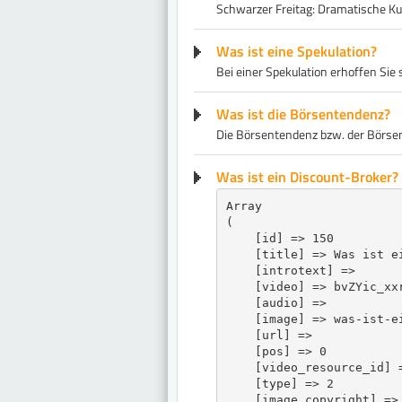
Schwarzer Freitag: Dramatische Ku
Was ist eine Spekulation?
Bei einer Spekulation erhoffen Sie
Was ist die Börsentendenz?
Die Börsentendenz bzw. der Börse
Was ist ein Discount-Broker?
Array

(

    [id] => 150

    [title] => Was ist ei
    [introtext] => 

    [video] => bvZYic_xxr
    [audio] => 

    [image] => was-ist-ei
    [url] => 

    [pos] => 0

    [video_resource_id] =
    [type] => 2

    [image_copyright] => 