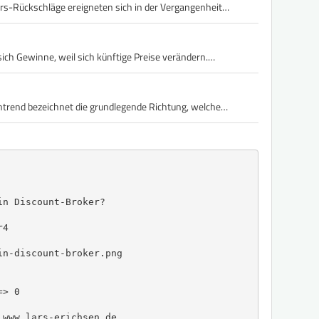
rs-Rückschläge ereigneten sich in der Vergangenheit…
 sich Gewinne, weil sich künftige Preise verändern.…
ntrend bezeichnet die grundlegende Richtung, welche…
n Discount-Broker?

4

n-discount-broker.png

> 0

www.lars-erichsen.de
