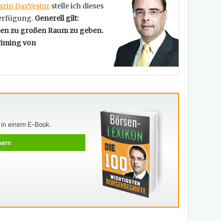
zin DaxVestor
stelle ich dieses
erfügung.
Generell gilt:
nen zu großen Raum zu geben.
Timing von
 in einem E-Book.
chern