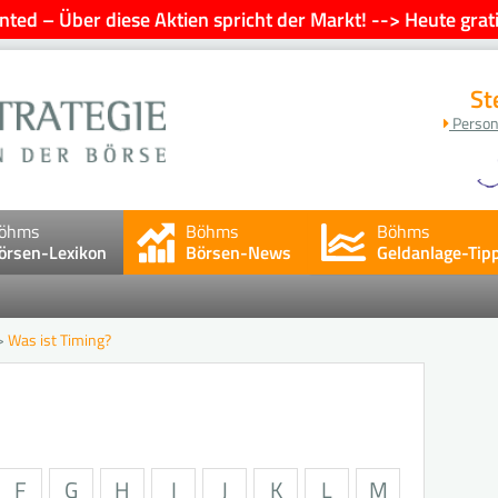
ted – Über diese Aktien spricht der Markt! --> Heute grati
St
Person
öhms
Böhms
Böhms
örsen-Lexikon
Börsen-News
Geldanlage-Tip
>
Was ist Timing?
n
F
G
H
I
J
K
L
M