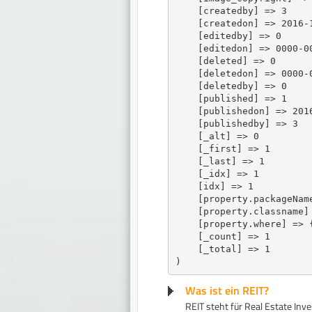
    [createdby] => 3

    [createdon] => 2016-1
    [editedby] => 0

    [editedon] => 0000-00
    [deleted] => 0

    [deletedon] => 0000-0
    [deletedby] => 0

    [published] => 1

    [publishedon] => 2016
    [publishedby] => 3

    [_alt] => 0

    [_first] => 1

    [_last] => 1

    [_idx] => 1

    [idx] => 1

    [property.packageName
    [property.classname] 
    [property.where] => {
    [_count] => 1

    [_total] => 1

Was ist ein REIT?
​REIT steht für Real Estate Inv