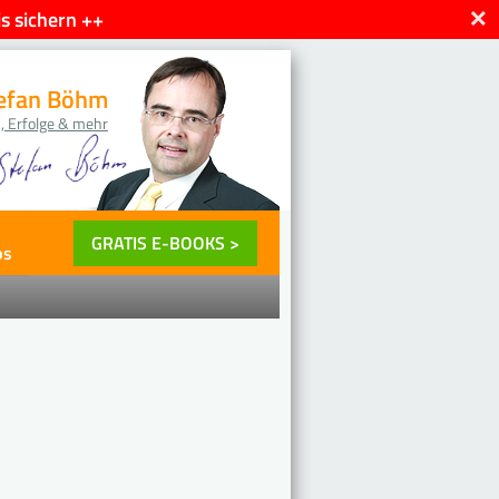
×
s sichern ++
efan Böhm
, Erfolge & mehr
GRATIS E-BOOKS >
ps