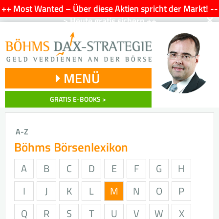
++ Most Wanted – Über diese Aktien spricht der Markt! --
×
> Heute gratis sichern ++
MENÜ
GRATIS E-BOOKS >
A-Z
Böhms Börsenlexikon
A
B
C
D
E
F
G
H
I
J
K
L
M
N
O
P
Q
R
S
T
U
V
W
X