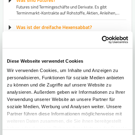
Was sind Futures?
Futures sind Termingeschäfte und Derivate. Es gibt
Terminmarkt-Kontrakte auf Rohstoffe, Aktien, Anleihen,…
Was ist der dreifache Hexensabbat?
Hexensabbat: An einem so genannten Verfallstermin endet
an der Terminbörse die Laufzeit…
Was ist ein Stillhaltergeschäft?
Bei einem Stillhaltergeschäft wird ein Basiswert wie z.B.
Diese Webseite verwendet Cookies
eine Aktie gekauft und…
Wir verwenden Cookies, um Inhalte und Anzeigen zu
personalisieren, Funktionen für soziale Medien anbieten
Was bedeutet Glattstellung?
zu können und die Zugriffe auf unsere Website zu
Glattstellung ist ein Begriff aus dem Handel mit Derivaten,
analysieren. Außerdem geben wir Informationen zu Ihrer
z.B. mit Futures, der…
Verwendung unserer Website an unsere Partner für
soziale Medien, Werbung und Analysen weiter. Unsere
Was bedeutet Kassahandel?
Partner führen diese Informationen möglicherweise mit
Kassahandel sind alle Börsen-Geschäfte, die direkt nach
Abschluss eines Geschäfts…
weiteren Daten zusammen, die Sie ihnen bereitgestellt
haben oder die sie im Rahmen Ihrer Nutzung der Dienste