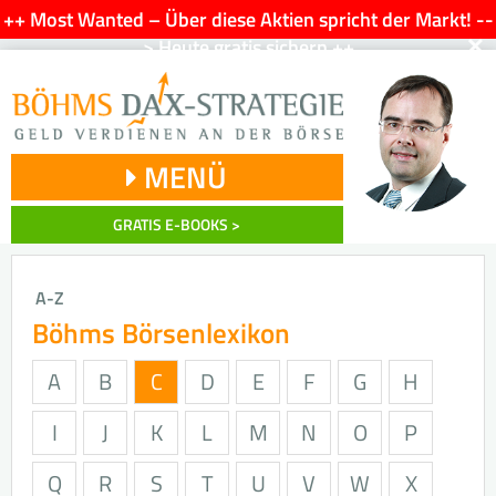
++ Most Wanted – Über diese Aktien spricht der Markt! --
×
> Heute gratis sichern ++
MENÜ
GRATIS E-BOOKS >
A-Z
Böhms Börsenlexikon
A
B
C
D
E
F
G
H
I
J
K
L
M
N
O
P
Q
R
S
T
U
V
W
X