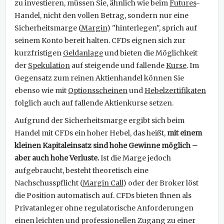
zu investieren, müssen Sie, ähnlich wie beim
Futures
-
Handel, nicht den vollen Betrag, sondern nur eine
Sicherheitsmarge (
Margin
) "hinterlegen", sprich auf
seinem Konto bereit halten. CFDs eignen sich zur
kurzfristigen
Geldanlage
und bieten die Möglichkeit
der
Spekulation
auf steigende und fallende
Kurse
. Im
Gegensatz zum reinen Aktienhandel können Sie
ebenso wie mit
Optionsscheinen
und
Hebelzertifikaten
folglich auch auf fallende Aktienkurse setzen.
Aufgrund der Sicherheitsmarge ergibt sich beim
Handel mit CFDs ein hoher Hebel, das heißt,
mit einem
kleinen Kapitaleinsatz sind hohe Gewinne möglich
–
aber auch hohe Verluste.
Ist die Marge jedoch
aufgebraucht, besteht theoretisch eine
Nachschusspflicht (
Margin Call
) oder der Broker löst
die Position automatisch auf. CFDs bieten Ihnen als
Privatanleger ohne regulatorische Anforderungen
einen leichten und professionellen Zugang zu einer